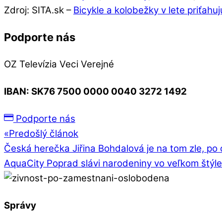
Zdroj: SITA.sk –
Bicykle a kolobežky v lete priťahuj
Podporte nás
OZ Televízia Veci Verejné
IBAN:
SK76 7500 0000 0040 3272 1492
Podporte nás
«
Predošlý článok
Česká herečka Jiřina Bohdalová je na tom zle, po 
AquaCity Poprad slávi narodeniny vo veľkom štýl
Správy