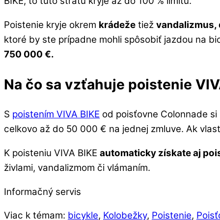
BIKE, to túto stratu kryje až do 100 % limitu.
Poistenie kryje okrem
krádeže
tiež
vandalizmus, 
ktoré by ste prípadne mohli spôsobiť jazdou na bic
750 000 €.
Na čo sa vzťahuje poistenie VI
S
poistením VIVA BIKE
od poisťovne Colonnade si m
celkovo až do 50 000 € na jednej zmluve. Ak vlastn
K poisteniu VIVA BIKE
automaticky získate aj po
živlami, vandalizmom či vlámaním.
Informačný servis
Viac k témam:
bicykle
,
Kolobežky
,
Poistenie
,
Pois