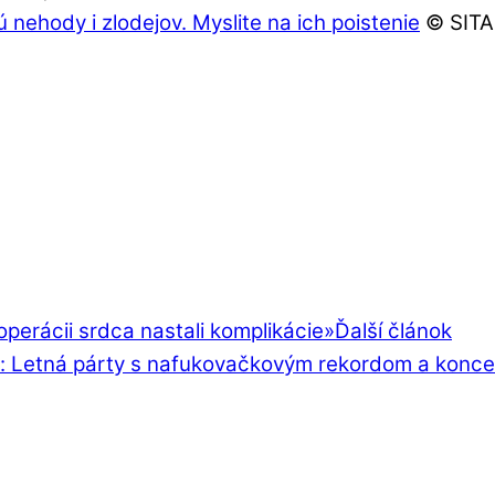
ú nehody i zlodejov. Myslite na ich poistenie
© SITA 
operácii srdca nastali komplikácie
»
Ďalší článok
e: Letná párty s nafukovačkovým rekordom a konc