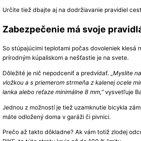
Určite tiež dbajte aj na dodržiavanie pravidiel ce
Zabezpečenie má svoje pravidl
So stúpajúcimi teplotami počas dovoleniek klesá n
prírodným kúpaliskom a nešťastie je na svete.
Dôležité je nič nepodceniť a predvídať.
„Myslite na
vložkou a s priemerom strmeňa z kalenej ocele 
lanka alebo reťaze minimálne 8 mm,”
vysvetľuje Ba
Jednou z možností je tiež uzamknutie bicykla zámk
máte odložený doma v garáži či pivnici.
Prečo až takto dôkladne? Ak vám totiž zlodej o