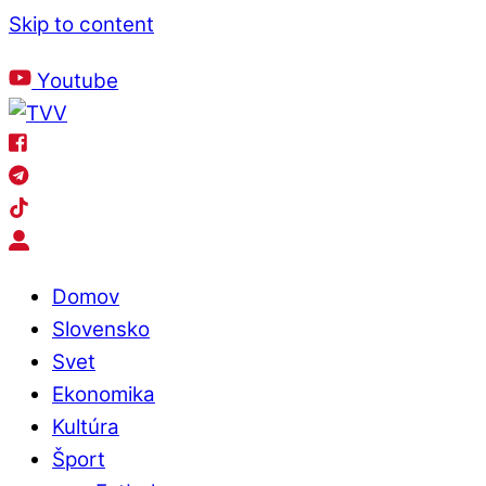
Skip to content
Štvrtok
, 6. August 2026.
Meniny má
Jozefína
, zajtra
Štefánia
.
Youtube
Domov
Slovensko
Svet
Ekonomika
Kultúra
Šport