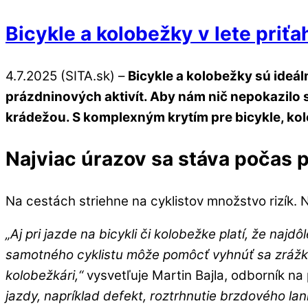
Bicykle a kolobežky v lete priťa
4.7.2025 (SITA.sk) –
Bicykle a kolobežky sú ideá
prázdninových aktivít. Aby nám nič nepokazilo s
krádežou. S komplexným krytím pre bicykle, kol
Najviac úrazov sa stáva počas 
Na cestách striehne na cyklistov množstvo rizík. N
„Aj pri jazde na bicykli či kolobežke platí, že naj
samotného cyklistu môže pomôcť vyhnúť sa zrážke s
kolobežkári,“
vysvetľuje Martin Bajla, odborník na 
jazdy, napríklad defekt, roztrhnutie brzdového la