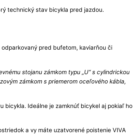
brý technický stav bicykla pred jazdou.
el odparkovaný pred bufetom, kaviarňou či
 pevnému stojanu zámkom typu „U“ s cylindrickou
ťazovým zámkom s priemerom oceľového kábla,
 bicykla. Ideálne je zamknúť bicykel aj pokiaľ ho
striedok a vy máte uzatvorené poistenie VIVA