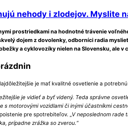
hujú nehody i zlodejov. Myslite n
lnymi prostriedkami na hodnotné trávenie voľnéh
kvelý dojem z dovolenky, odborníci radia myslieť
obežky a cyklovozíky nielen na Slovensku, ale v 
prázdnin
ajdôležitejšie je mať kvalitné osvetlenie a potrebn
dôležitejšie je vidieť a byť videný. Teda správne osv
 motorovými vozidlami či inými účastníkmi cestnej 
poistenie pre spotrebiteľov. „
V neposlednom rade tr
nka, prípadne zrážka so zverou.“