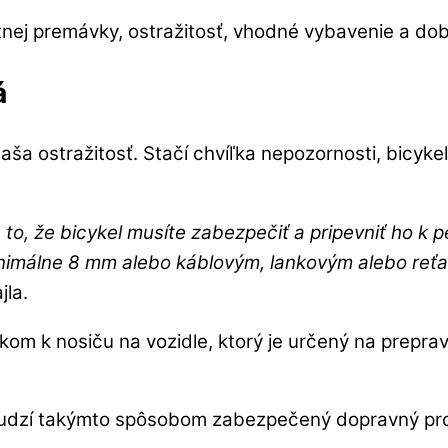
stnej premávky, ostražitosť, vhodné vybavenie a do
á
aša ostražitosť. Stačí chvíľka nepozornosti, bicyk
 to, že bicykel musíte zabezpečiť a pripevniť ho k
minimálne 8 mm alebo káblovým, lankovým alebo re
jla.
om k nosiču na vozidle, ktorý je určený na prepravu
dcudzí takýmto spôsobom zabezpečený dopravný pro