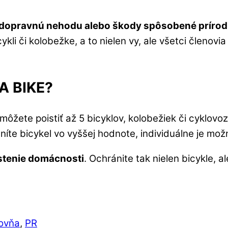
dopravnú nehodu alebo škody spôsobené prírod
ykli či kolobežke, a to nielen vy, ale všetci členov
VA BIKE?
ôžete poistiť až 5 bicyklov, kolobežiek či cyklovoz
íte bicykel vo vyššej hodnote, individuálne je možn
istenie domácnosti
. Ochránite tak nielen bicykle,
ťovňa
,
PR