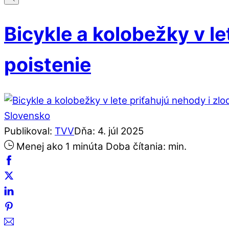
Bicykle a kolobežky v le
poistenie
Slovensko
Publikoval:
TVV
Dňa:
4
.
júl
2025
Menej ako 1 minúta
Doba čítania:
min.