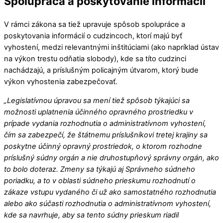
Spolupráca a poskytovanie informácií
V rámci zákona sa tiež upravuje spôsob spolupráce a
poskytovania informácií o cudzincoch, ktorí majú byť
vyhostení, medzi relevantnými inštitúciami (ako napríklad ústav
na výkon trestu odňatia slobody), kde sa títo cudzinci
nachádzajú, a príslušným policajným útvarom, ktorý bude
výkon vyhostenia zabezpečovať.
„Legislatívnou úpravou sa mení tiež spôsob týkajúci sa
možnosti uplatnenia účinného opravného prostriedku v
prípade vydania rozhodnutia o administratívnom vyhostení,
čím sa zabezpečí, že štátnemu príslušníkovi tretej krajiny sa
poskytne účinný opravný prostriedok, o ktorom rozhodne
príslušný súdny orgán a nie druhostupňový správny orgán, ako
to bolo doteraz. Zmeny sa týkajú aj Správneho súdneho
poriadku, a to v oblasti súdneho prieskumu rozhodnutí o
zákaze vstupu vydaného či už ako samostatného rozhodnutia
alebo ako súčasti rozhodnutia o administratívnom vyhostení,
kde sa navrhuje, aby sa tento súdny prieskum riadil