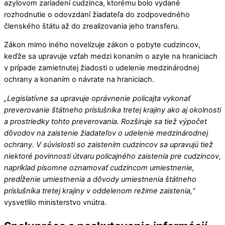
azylovom zariadení cudzinca, ktorému bolo vydané
rozhodnutie o odovzdaní žiadateľa do zodpovedného
členského štátu až do zrealizovania jeho transferu.
Zákon mimo iného novelizuje zákon o pobyte cudzincov,
keďže sa upravuje vzťah medzi konaním o azyle na hraniciach
v prípade zamietnutej žiadosti o udelenie medzinárodnej
ochrany a konaním o návrate na hraniciach.
„Legislatívne sa upravuje oprávnenie policajta vykonať
preverovanie štátneho príslušníka tretej krajiny ako aj okolnosti
a prostriedky tohto preverovania. Rozširuje sa tiež výpočet
dôvodov na zaistenie žiadateľov o udelenie medzinárodnej
ochrany. V súvislosti so zaistením cudzincov sa upravujú tiež
niektoré povinnosti útvaru policajného zaistenia pre cudzincov,
napríklad písomne oznamovať cudzincom umiestnenie,
predĺženie umiestnenia a dôvody umiestnenia štátneho
príslušníka tretej krajiny v oddelenom režime zaistenia,“
vysvetlilo ministerstvo vnútra.