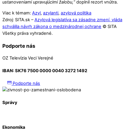
ustanoveniami upravujúcimi žalobu,“
doplnil rezort vnútra.
Viac k témam:
Azyl
,
azylanti
,
azylová politika
Zdroj: SITA.sk –
Azylová legislatíva sa zásadne zmení, vláda
schválila návrh zákona o medzinárodnej ochrane
© SITA
Všetky práva vyhradené.
Podporte nás
OZ Televízia Veci Verejné
IBAN:
SK76 7500 0000 0040 3272 1492
Podporte nás
Správy
Ekonomika