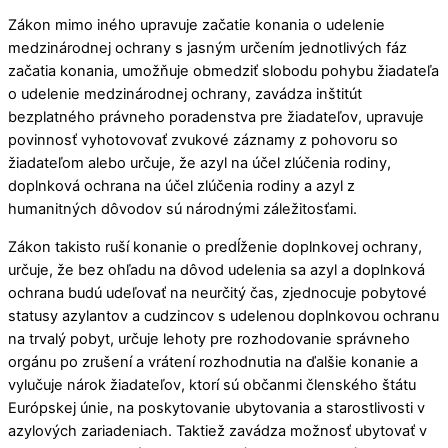
Zákon mimo iného upravuje začatie konania o udelenie
medzinárodnej ochrany s jasným určením jednotlivých fáz
začatia konania, umožňuje obmedziť slobodu pohybu žiadateľa
o udelenie medzinárodnej ochrany, zavádza inštitút
bezplatného právneho poradenstva pre žiadateľov, upravuje
povinnosť vyhotovovať zvukové záznamy z pohovoru so
žiadateľom alebo určuje, že azyl na účel zlúčenia rodiny,
doplnková ochrana na účel zlúčenia rodiny a azyl z
humanitných dôvodov sú národnými záležitosťami.
Zákon takisto ruší konanie o predĺženie doplnkovej ochrany,
určuje, že bez ohľadu na dôvod udelenia sa azyl a doplnková
ochrana budú udeľovať na neurčitý čas, zjednocuje pobytové
statusy azylantov a cudzincov s udelenou doplnkovou ochranu
na trvalý pobyt, určuje lehoty pre rozhodovanie správneho
orgánu po zrušení a vrátení rozhodnutia na ďalšie konanie a
vylučuje nárok žiadateľov, ktorí sú občanmi členského štátu
Európskej únie, na poskytovanie ubytovania a starostlivosti v
azylových zariadeniach. Taktiež zavádza možnosť ubytovať v