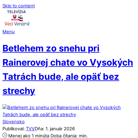
Skip to content
Menu
Betlehem zo snehu pri
Rainerovej chate vo Vysokých
Tatrách bude, ale opäť bez
strechy
Slovensko
Publikoval:
TVV
Dňa:
1
.
január
2026
Menej ako 1 minúta
Doba čítania:
min.