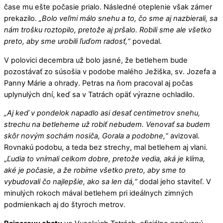
čase mu ešte počasie prialo. Následné oteplenie však zámer
prekazilo.
„Bolo veľmi málo snehu a to, čo sme aj nazbierali, sa
nám trošku roztopilo, pretože aj pršalo. Robili sme ale všetko
preto, aby sme urobili ľuďom radosť,“
povedal.
V polovici decembra už bolo jasné, že betlehem bude
pozostávať zo súsošia v podobe malého Ježiška, sv. Jozefa a
Panny Márie a ohrady. Petras na ňom pracoval aj počas
uplynulých dní, keď sa v Tatrách opäť výrazne ochladilo.
„Aj keď v pondelok napadlo asi desať centimetrov snehu,
strechu na betleheme už robiť nebudem. Venovať sa budem
skôr novým sochám nosiča, Gorala a podobne,“
avizoval.
Rovnakú podobu, a teda bez strechy, mal betlehem aj vlani.
„
Ľudia to vnímali celkom dobre, pretože vedia, aká je klíma,
aké je počasie, a že robíme všetko preto, aby sme to
vybudovali čo najlepšie, ako sa len dá,“
dodal jeho staviteľ. V
minulých rokoch mával betlehem pri ideálnych zimných
podmienkach aj do štyroch metrov.