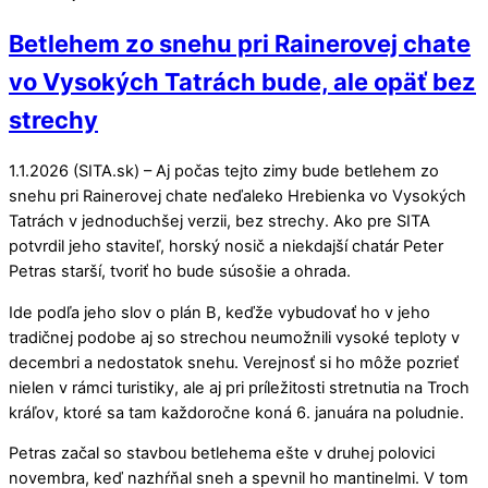
Betlehem zo snehu pri Rainerovej chate
vo Vysokých Tatrách bude, ale opäť bez
strechy
1.1.2026 (SITA.sk) – Aj počas tejto zimy bude betlehem zo
snehu pri Rainerovej chate neďaleko Hrebienka vo Vysokých
Tatrách v jednoduchšej verzii, bez strechy. Ako pre SITA
potvrdil jeho staviteľ, horský nosič a niekdajší chatár Peter
Petras starší, tvoriť ho bude súsošie a ohrada.
Ide podľa jeho slov o plán B, keďže vybudovať ho v jeho
tradičnej podobe aj so strechou neumožnili vysoké teploty v
decembri a nedostatok snehu. Verejnosť si ho môže pozrieť
nielen v rámci turistiky, ale aj pri príležitosti stretnutia na Troch
kráľov, ktoré sa tam každoročne koná 6. januára na poludnie.
Petras začal so stavbou betlehema ešte v druhej polovici
novembra, keď nazhŕňal sneh a spevnil ho mantinelmi. V tom