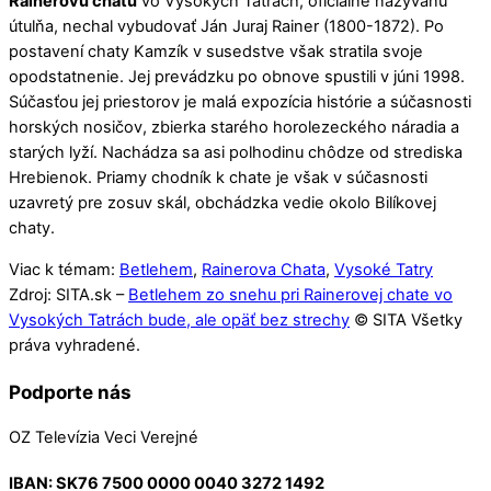
Rainerovu chatu
vo Vysokých Tatrách, oficiálne nazývanú
útulňa, nechal vybudovať Ján Juraj Rainer (1800-1872). Po
postavení chaty Kamzík v susedstve však stratila svoje
opodstatnenie. Jej prevádzku po obnove spustili v júni 1998.
Súčasťou jej priestorov je malá expozícia histórie a súčasnosti
horských nosičov, zbierka starého horolezeckého náradia a
starých lyží. Nachádza sa asi polhodinu chôdze od strediska
Hrebienok. Priamy chodník k chate je však v súčasnosti
uzavretý pre zosuv skál, obchádzka vedie okolo Bilíkovej
chaty.
Viac k témam:
Betlehem
,
Rainerova Chata
,
Vysoké Tatry
Zdroj: SITA.sk –
Betlehem zo snehu pri Rainerovej chate vo
Vysokých Tatrách bude, ale opäť bez strechy
© SITA Všetky
práva vyhradené.
Podporte nás
OZ Televízia Veci Verejné
IBAN:
SK76 7500 0000 0040 3272 1492