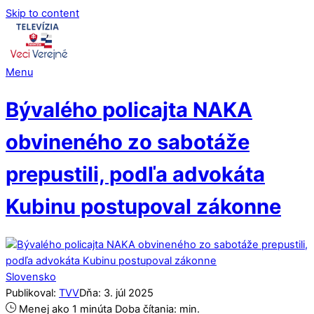
Skip to content
Menu
Bývalého policajta NAKA
obvineného zo sabotáže
prepustili, podľa advokáta
Kubinu postupoval zákonne
Slovensko
Publikoval:
TVV
Dňa:
3
.
júl
2025
Menej ako 1 minúta
Doba čítania:
min.