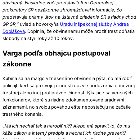
obvinený. Následne voči predstaviteľom Generálnej
prokuratúry SR nezákonne zhromažďoval informácie, čo
predstavuje priamy útok na ústavné zriadenie SR a riadny chod
GP SR,“
uviedla hovorkyňa
Úradu inšpekčnej služby
Andrea
Dobiášová
. Doplnila, že obvinenému môže hroziť trest odňatia
slobody na štyri roky až 10 rokov.
Varga podľa obhajcu postupoval
zákonne
Kubina sa na margo vzneseného obvinenia pýta, čo má robiť
policajt, keď sa pri svojej činnosti dozvie podozrenia o možnej
trestnej alebo inej protiprávnej činnosti týkajúce sa verejných
funkcionárov, ktoré sú riadne zdokumentované úradnými
záznamami, no svojou povahou ešte nepostačujú na začatie
trestného konania.
„
Má ich nechať tak a nerobiť nič? Alebo má spraviť to, čo mu
káže zákon a interný predpis a nechať ich riadne preveriť?