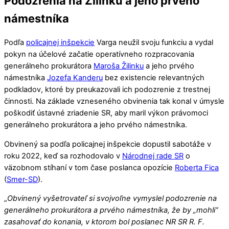
Podozrenia na Žilinku a jeho prvého
námestníka
Podľa
policajnej inšpekcie
Varga neužil svoju funkciu a vydal
pokyn na účelové začatie operatívneho rozpracovania
generálneho prokurátora
Maroša Žilinku
a jeho prvého
námestníka
Jozefa Kanderu
bez existencie relevantných
podkladov, ktoré by preukazovali ich podozrenie z trestnej
činnosti. Na základe vzneseného obvinenia tak konal v úmysle
poškodiť ústavné zriadenie SR, aby maril výkon právomoci
generálneho prokurátora a jeho prvého námestníka.
Obvinený sa podľa policajnej inšpekcie dopustil sabotáže v
roku 2022, keď sa rozhodovalo v
Národnej rade SR
o
väzobnom stíhaní v tom čase poslanca opozície
Roberta Fica
(
Smer-SD
).
„
Obvinený vyšetrovateľ si svojvoľne vymyslel podozrenie na
generálneho prokurátora a prvého námestníka, že by „mohli“
zasahovať do konania, v ktorom bol poslanec NR SR R. F.