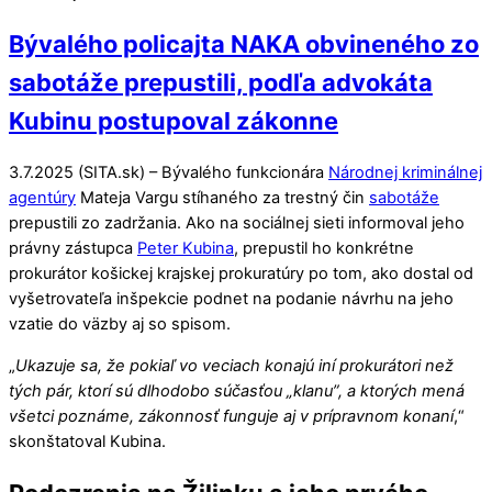
Bývalého policajta NAKA obvineného zo
sabotáže prepustili, podľa advokáta
Kubinu postupoval zákonne
3.7.2025 (SITA.sk) – Bývalého funkcionára
Národnej kriminálnej
agentúry
Mateja Vargu stíhaného za trestný čin
sabotáže
prepustili zo zadržania. Ako na sociálnej sieti informoval jeho
právny zástupca
Peter Kubina
, prepustil ho konkrétne
prokurátor košickej krajskej prokuratúry po tom, ako dostal od
vyšetrovateľa inšpekcie podnet na podanie návrhu na jeho
vzatie do väzby aj so spisom.
„
Ukazuje sa, že pokiaľ vo veciach konajú iní prokurátori než
tých pár, ktorí sú dlhodobo súčasťou „klanu”, a ktorých mená
všetci poznáme, zákonnosť funguje aj v prípravnom konaní
,“
skonštatoval Kubina.