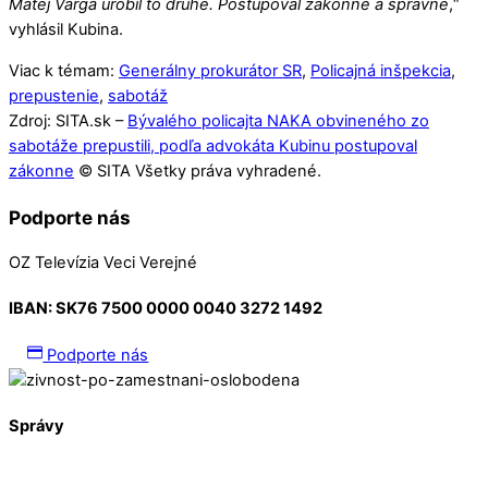
Matej Varga urobil to druhé. Postupoval zákonne a správne
,“
vyhlásil Kubina.
Viac k témam:
Generálny prokurátor SR
,
Policajná inšpekcia
,
prepustenie
,
sabotáž
Zdroj: SITA.sk –
Bývalého policajta NAKA obvineného zo
sabotáže prepustili, podľa advokáta Kubinu postupoval
zákonne
© SITA Všetky práva vyhradené.
Podporte nás
OZ Televízia Veci Verejné
IBAN:
SK76 7500 0000 0040 3272 1492
Podporte nás
Správy