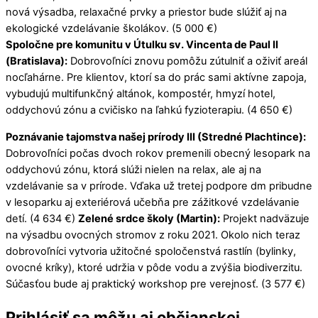
nová výsadba, relaxačné prvky a priestor bude slúžiť aj na
ekologické vzdelávanie školákov. (5 000 €)
Spoločne pre komunitu v Útulku sv. Vincenta de Paul II
(Bratislava):
Dobrovoľníci znovu pomôžu zútulniť a oživiť areál
nocľahárne. Pre klientov, ktorí sa do prác sami aktívne zapoja,
vybudujú multifunkčný altánok, kompostér, hmyzí hotel,
oddychovú zónu a cvičisko na ľahkú fyzioterapiu. (4 650 €)
Poznávanie tajomstva našej prírody III (Stredné Plachtince):
Dobrovoľníci počas dvoch rokov premenili obecný lesopark na
oddychovú zónu, ktorá slúži nielen na relax, ale aj na
vzdelávanie sa v prírode. Vďaka už tretej podpore dm pribudne
v lesoparku aj exteriérová učebňa pre zážitkové vzdelávanie
detí. (4 634 €)
Zelené srdce školy (Martin):
Projekt nadväzuje
na výsadbu ovocných stromov z roku 2021. Okolo nich teraz
dobrovoľníci vytvoria užitočné spoločenstvá rastlín (bylinky,
ovocné kríky), ktoré udržia v pôde vodu a zvýšia biodiverzitu.
Súčasťou bude aj praktický workshop pre verejnosť. (3 577 €)
Prihlásiť sa môžu aj občianskej