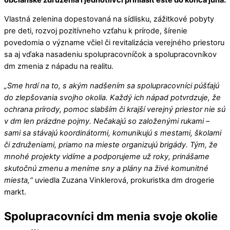
Vlastná zelenina dopestovaná na sídlisku, zážitkové pobyty
pre deti, rozvoj pozitívneho vzťahu k prírode, šírenie
povedomia o význame včiel či revitalizácia verejného priestoru
sa aj vďaka nasadeniu spolupracovníčok a spolupracovníkov
dm zmenia z nápadu na realitu.
„Sme hrdí na to, s akým nadšením sa spolupracovníci púšťajú
do zlepšovania svojho okolia. Každý ich nápad potvrdzuje, že
ochrana prírody, pomoc slabším či krajší verejný priestor nie sú
v dm len prázdne pojmy. Nečakajú so založenými rukami –
sami sa stávajú koordinátormi, komunikujú s mestami, školami
či združeniami, priamo na mieste organizujú brigády. Tým, že
mnohé projekty vidíme a podporujeme už roky, prinášame
skutočnú zmenu a meníme sny a plány na živé komunitné
miesta,“
uviedla Zuzana Vinklerová, prokuristka dm drogerie
markt.
Spolupracovníci dm menia svoje okolie