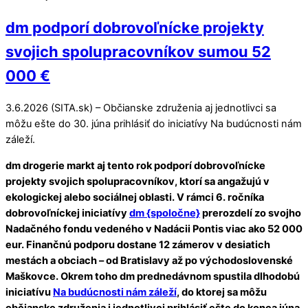
dm podporí dobrovoľnícke projekty
svojich spolupracovníkov sumou 52
000 €
3.6.2026 (SITA.sk) – Občianske združenia aj jednotlivci sa
môžu ešte do 30. júna prihlásiť do iniciatívy Na budúcnosti nám
záleží.
dm drogerie markt aj tento rok podporí dobrovoľnícke
projekty svojich spolupracovníkov, ktorí sa angažujú v
ekologickej alebo sociálnej oblasti. V rámci 6. ročníka
dobrovoľníckej iniciatívy
dm {spoločne}
prerozdelí zo svojho
Nadačného fondu vedeného v Nadácii Pontis viac ako 52 000
eur. Finančnú podporu dostane 12 zámerov v desiatich
mestách a obciach – od Bratislavy až po východoslovenské
Maškovce. Okrem toho dm prednedávnom spustila dlhodobú
iniciatívu
Na budúcnosti nám záleží
, do ktorej sa môžu
občianske združenia i jednotlivci prihlásiť ešte do konca júna.