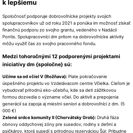
k lepšiemu
Spoločnosť podporuje dobrovoľnícke projekty svojich
spolupracovníkov už od roku 2021 a ponúka im možnosť získať
finančnú podporu zo svojho grantu, vedeného v Nadácii
Pontis. Spolupracovníci dm pritom na dobrovoľnícke aktivity
môžu využiť čas zo svojho pracovného fondu.
Medzi tohoročnými 12 podporenými projektami
iniciatívy dm {spoločne} sú:
Učíme sa od včiel V (Rožňava):
Piate pokračovanie
úspešného projektu vo Vzdelávacom centre Včielka. Cieľom je
vybudovať prírodnú eko-učebňu, kde sa deti zážitkovou
formou dozvedia o význame včiel. Do aktivít a prepojenia
generácií sa zapoja aj miestni seniori a dobrovoľníci z dm. (5
000 €)
Zelené srdce komunity II (Chorvátsky Grob):
Druhá fáza
obnovy oddychovej zóny pre susedov, rodiny s deťmi a
psičkárov, ktorá susedí s prírodnou rezerváciou Šúr. Pribudne