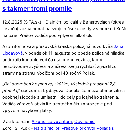
s takmer tromi promile
12.8.2025 (SITA.sk) – Diaľniční policajti v Beharovciach (okres
Levoča) zaznamenali na svojom úseku cesty v smere od Košíc
na tunel Prešov vodiča pod vplyvom alkoholu.
Ako informovala prešovská krajská policajná hovorkyňa
Jana
Ligdayová
, v pondelok 11. augusta po obede policajná hliadka
podrobila kontrole vodiča osobného vozidla, ktorý
bezdôvodne zvyšoval a znižoval svoju rýchlosť a jazdil zo
strany na stranu. Vodičom bol 40-ročný Poliak.
„
Bol podrobený dychovej skúške, výsledok presiahol 2,8
promile
,“ upozornila Ligdayová. Dodala, že muža obmedzili na
osobnej slobode a umiestnili do cely policajného zaistenia.
Vodiča zároveň obvinili z trestného činu ohrozenie pod
vplyvom návykovej látky.
Viac k témam:
Alkohol za volantom
,
Obvinenie
Zdroj: SITA.sk –
Na diaľnici pri Prešove prichytili Poliaka s