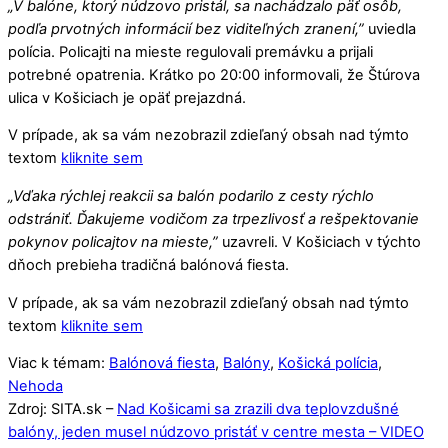
„V balóne, ktorý núdzovo pristál, sa nachádzalo päť osôb,
podľa prvotných informácií bez viditeľných zranení,”
uviedla
polícia. Policajti na mieste regulovali premávku a prijali
potrebné opatrenia. Krátko po 20:00 informovali, že Štúrova
ulica v Košiciach je opäť prejazdná.
V prípade, ak sa vám nezobrazil zdieľaný obsah nad týmto
textom
kliknite sem
„Vďaka rýchlej reakcii sa balón podarilo z cesty rýchlo
odstrániť. Ďakujeme vodičom za trpezlivosť a rešpektovanie
pokynov policajtov na mieste,”
uzavreli. V Košiciach v týchto
dňoch prebieha tradičná balónová fiesta.
V prípade, ak sa vám nezobrazil zdieľaný obsah nad týmto
textom
kliknite sem
Viac k témam:
Balónová fiesta
,
Balóny
,
Košická polícia
,
Nehoda
Zdroj: SITA.sk –
Nad Košicami sa zrazili dva teplovzdušné
balóny, jeden musel núdzovo pristáť v centre mesta – VIDEO