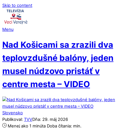
Skip to content
Menu
Nad Košicami sa zrazili dva
teplovzdušné balóny, jeden
musel núdzovo pristáť v
centre mesta – VIDEO
Slovensko
Publikoval:
TVV
Dňa:
29
.
máj
2026
Menej ako 1 minúta
Doba čítania:
min.