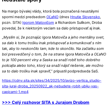
Na margo bývalej vlády, ktorá bola poznačená neustálymi
spormi medzi predsedom
OĽaNO
(dnes
Hnutie Slovensko
,
pozn. SITA)
Igorom Matovičom
a Richardom Sulíkom, Droba
povedal, že k niektorým veciam sa dalo pristupovať aj inak.
„
Myslím si, že poznajúc Igora Matoviča a jeho mentálny svet,
sa dalo k tomu trošku inak pristupovať a komunikovať s ním
tak, aby to neskončilo tam, kde to skončilo. Na začiatku som
bol presvedčený o tom, že na strane Igora Matoviča a OĽaNO
to je 100 percent viny a Saska sa snaží robiť toho dobrého
policajta alebo toho, ktorý sa snaží nájsť riešenie, ale možno
sa to dalo trošku inak spraviť
,“ pripustil podpredseda SaS.
https://cdnv.sita.sk/sites/34/2025/10/avizo-vertica_studio-
sita-juraj-droba_20250922_ak-nebudete-robit-ubiju-vas-
capicami-1.mp4
>>> Celý rozhovor SITA s Jurajom Drobom