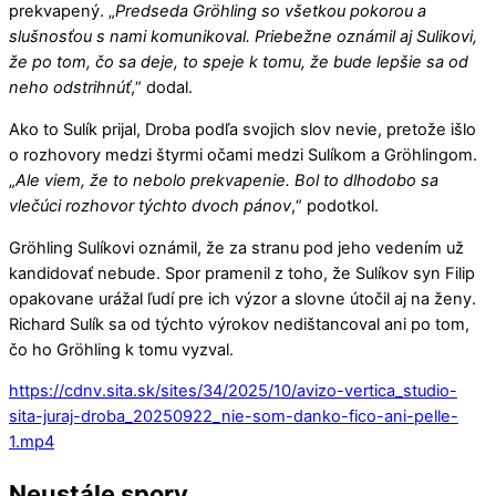
prekvapený. „
Predseda Gröhling so všetkou pokorou a
slušnosťou s nami komunikoval. Priebežne oznámil aj Sulikovi,
že po tom, čo sa deje, to speje k tomu, že bude lepšie sa od
neho odstrihnúť
,“ dodal.
Ako to Sulík prijal, Droba podľa svojich slov nevie, pretože išlo
o rozhovory medzi štyrmi očami medzi Sulíkom a Gröhlingom.
„
Ale viem, že to nebolo prekvapenie. Bol to dlhodobo sa
vlečúci rozhovor týchto dvoch pánov
,“ podotkol.
Gröhling Sulíkovi oznámil, že za stranu pod jeho vedením už
kandidovať nebude. Spor pramenil z toho, že Sulíkov syn Filip
opakovane urážal ľudí pre ich výzor a slovne útočil aj na ženy.
Richard Sulík sa od týchto výrokov nedištancoval ani po tom,
čo ho Gröhling k tomu vyzval.
https://cdnv.sita.sk/sites/34/2025/10/avizo-vertica_studio-
sita-juraj-droba_20250922_nie-som-danko-fico-ani-pelle-
1.mp4
Neustále spory