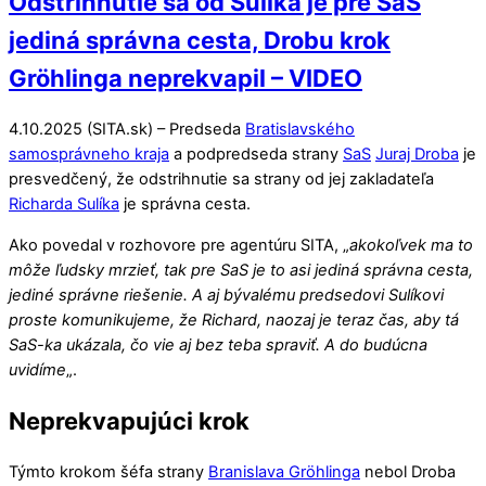
Odstrihnutie sa od Sulíka je pre SaS
jediná správna cesta, Drobu krok
Gröhlinga neprekvapil – VIDEO
4.10.2025 (SITA.sk) – Predseda
Bratislavského
samosprávneho kraja
a podpredseda strany
SaS
Juraj Droba
je
presvedčený, že odstrihnutie sa strany od jej zakladateľa
Richarda Sulíka
je správna cesta.
Ako povedal v rozhovore pre agentúru SITA, „
akokoľvek ma to
môže ľudsky mrzieť, tak pre SaS je to asi jediná správna cesta,
jediné správne riešenie. A aj bývalému predsedovi Sulíkovi
proste komunikujeme, že Richard, naozaj je teraz čas, aby tá
SaS-ka ukázala, čo vie aj bez teba spraviť. A do budúcna
uvidíme
„.
Neprekvapujúci krok
Týmto krokom šéfa strany
Branislava Gröhlinga
nebol Droba