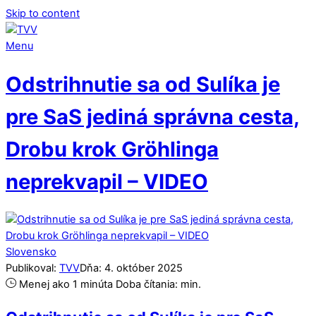
Skip to content
Menu
Odstrihnutie sa od Sulíka je
pre SaS jediná správna cesta,
Drobu krok Gröhlinga
neprekvapil – VIDEO
Slovensko
Publikoval:
TVV
Dňa:
4
.
október
2025
Menej ako 1 minúta
Doba čítania:
min.