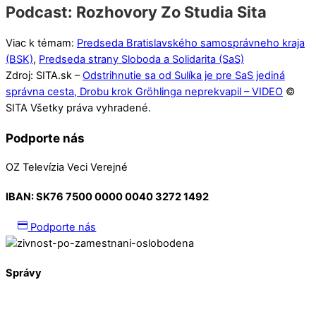
Podcast: Rozhovory Zo Studia Sita
Viac k témam:
Predseda Bratislavského samosprávneho kraja
(BSK)
,
Predseda strany Sloboda a Solidarita (SaS)
Zdroj: SITA.sk –
Odstrihnutie sa od Sulíka je pre SaS jediná
správna cesta, Drobu krok Gröhlinga neprekvapil – VIDEO
©
SITA Všetky práva vyhradené.
Podporte nás
OZ Televízia Veci Verejné
IBAN:
SK76 7500 0000 0040 3272 1492
Podporte nás
Správy