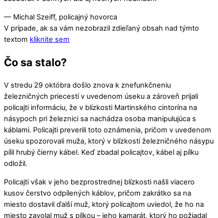
— Michal Szeiff, policajný hovorca
V prípade, ak sa vám nezobrazil zdieľaný obsah nad týmto
textom
kliknite sem
Čo sa stalo?
V stredu 29 októbra došlo znova k znefunkčneniu
železničných priecestí v uvedenom úseku a zároveň prijali
policajti informáciu, že v blízkosti Martinského cintorína na
násypoch pri železnici sa nachádza osoba manipulujúca s
káblami. Policajti preverili toto oznámenia, pričom v uvedenom
úseku spozorovali muža, ktorý v blízkosti železničného násypu
pílil hrubý čierny kábel. Keď zbadal policajtov, kábel aj pílku
odložil.
Policajti však v jeho bezprostrednej blízkosti našli viacero
kusov čerstvo odpílených káblov, pričom zakrátko sa na
miesto dostavil ďalší muž, ktorý policajtom uviedol, že ho na
miesto zavolal muž s pílkou – jeho kamarát, ktorý ho požiadal