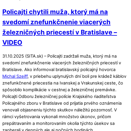
Policajti chytili muža, ktorý má na
svedomí znefunkčnenie viacerých
železničných priecestí v Bratislave –
VIDEO
31.10.2025 (SITA.sk) – Policajti zadržali muža, ktorý má na
svedomí znefunkčnenie viacerých železničných priecestí v
Bratislave. Ako informoval bratislavský policajný hovorca
Michal Szeiff
, v priebehu uplynulých dní boli pre krádež káblov
znefunkčnené priecestia na Ivanskej a Vrakunskej ceste, čo
spôsobilo komplikácie v cestnej a železničnej premávke.
Policajti Odboru železničnej polície Krajského riaditeľstva
Policajného zboru v Bratislave od prijatia prvého oznámenia
venovali objasneniu týchto skutkov náležitú pozornosť. V
rámci vyšetrovania vykonali množstvo úkonov, pričom
prepátravaním a monitorovaním okolia týchto úsekov sa
zaoberali v denných ale aj nočných hodinách.