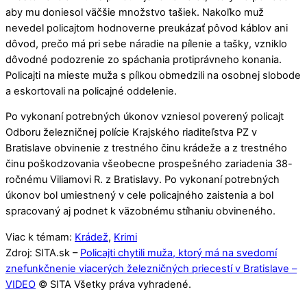
aby mu doniesol väčšie množstvo tašiek. Nakoľko muž
nevedel policajtom hodnoverne preukázať pôvod káblov ani
dôvod, prečo má pri sebe náradie na pílenie a tašky, vzniklo
dôvodné podozrenie zo spáchania protiprávneho konania.
Policajti na mieste muža s pílkou obmedzili na osobnej slobode
a eskortovali na policajné oddelenie.
Po vykonaní potrebných úkonov vzniesol poverený policajt
Odboru železničnej polície Krajského riaditeľstva PZ v
Bratislave obvinenie z trestného činu krádeže a z trestného
činu poškodzovania všeobecne prospešného zariadenia 38-
ročnému Viliamovi R. z Bratislavy. Po vykonaní potrebných
úkonov bol umiestnený v cele policajného zaistenia a bol
spracovaný aj podnet k väzobnému stíhaniu obvineného.
Viac k témam:
Krádež
,
Krimi
Zdroj: SITA.sk –
Policajti chytili muža, ktorý má na svedomí
znefunkčnenie viacerých železničných priecestí v Bratislave –
VIDEO
© SITA Všetky práva vyhradené.