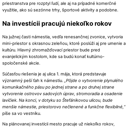
priestranstva pre rozptyl ľudí, ale aj na prípadné komerčné
využitie, ako sú sezónne trhy, športové aktivity a podobne.
Na investícii pracujú niekoľko rokov
Na južnej časti námestia, vedľa renesančnej zvonice, vytvoria
mini-priestor s okrasnou zeleňou, ktoré poslúži aj pre umenie a
kultúru. Hlavný zhromažďovací priestor bude pred
evanjelickým kostolom, kde sa budú konať kultúrno-
spoločenské akcie.
Súčasťou riešenia je aj ulica 1. mája, ktorá predstavuje
významný peší ťah k námestiu.
„Pôjde o vytvorenie plynulého
komunikačného pásu po jednej strane a po druhej strane
vytvorenie ostrovov sadových úprav, stromoradia a osadenie
lavičiek. Na konci, v dotyku so Štefánikovou ulicou, bude
menšie námestie, priestorovo nečlenené a funkčne flexibilné,“
píše sa vo vestníku.
Na plánovanej investícii mesto pracuje už niekoľko rokov,