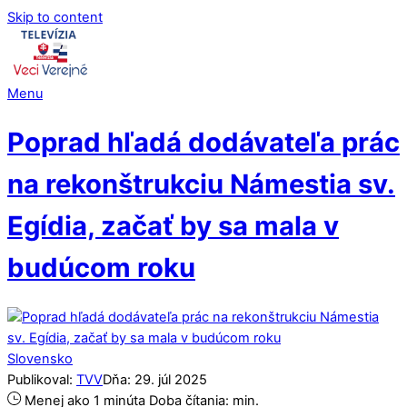
Skip to content
Menu
Poprad hľadá dodávateľa prác
na rekonštrukciu Námestia sv.
Egídia, začať by sa mala v
budúcom roku
Slovensko
Publikoval:
TVV
Dňa:
29
.
júl
2025
Menej ako 1 minúta
Doba čítania:
min.