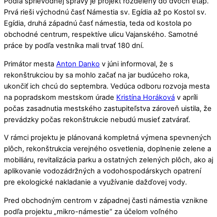
Podľa sprievodnej správy je projekt rozdelený do dvoch etáp.
Prvá rieši východnú časť Námestia sv. Egídia až po Kostol sv.
Egídia, druhá západnú časť námestia, teda od kostola po
obchodné centrum, respektíve ulicu Vajanského. Samotné
práce by podľa vestníka mali trvať 180 dní.
Primátor mesta
Anton Danko
v júni informoval, že s
rekonštrukciou by sa mohlo začať na jar budúceho roka,
ukončiť ich chcú do septembra. Vedúca odboru rozvoja mesta
na popradskom mestskom úrade
Kristína Horáková
v apríli
počas zasadnutia mestského zastupiteľstva zároveň uistila, že
prevádzky počas rekonštrukcie nebudú musieť zatvárať.
V rámci projektu je plánovaná kompletná výmena spevnených
plôch, rekonštrukcia verejného osvetlenia, doplnenie zelene a
mobiliáru, revitalizácia parku a ostatných zelených plôch, ako aj
aplikovanie vodozádržných a vodohospodárskych opatrení
pre ekologické nakladanie a využívanie dažďovej vody.
Pred obchodným centrom v západnej časti námestia vznikne
podľa projektu „mikro-námestie“ za účelom voľného