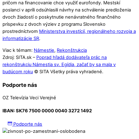
pričom na financovanie chce využiť eurofondy. Mestskí
poslanci v apríli odsúhlasili návrhy na schválenie predloženia
dvoch žiadostí o poskytnutie nenávratného finančného
príspevku z dvoch výziev z programu Slovensko
prostredníctvom
Ministerstva investícií, regionálneho rozvoja a
informatizácie SR
.
Viac k témam:
Námestie
,
Rekonštrukcia
Zdroj: SITA.sk –
Poprad hľadá dodávateľa prác na
rekonštrukciu Námestia sv. Egídia, začať by sa mala v
budúcom roku
© SITA Všetky práva vyhradené.
Podporte nás
OZ Televízia Veci Verejné
IBAN:
SK76 7500 0000 0040 3272 1492
Podporte nás