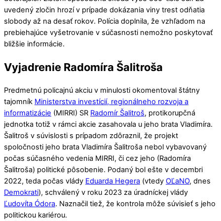
uvedený zločin hrozí v prípade dokázania viny trest odňatia
slobody až na desať rokov. Polícia doplnila, že vzhľadom na
prebiehajúce vyšetrovanie v súčasnosti nemožno poskytovať
bližšie informácie.
Vyjadrenie Radomíra Šalitroša
Predmetnú policajnú akciu v minulosti okomentoval štátny
tajomník
Ministerstva investícií, regionálneho rozvoja a
informatizácie
(MIRRI) SR
Radomír Šalitroš
, protikorupčná
jednotka totiž v rámci akcie zasahovala u jeho brata Vladimíra.
Šalitroš v súvislosti s prípadom zdôraznil, že projekt
spoločnosti jeho brata Vladimíra Šalitroša nebol vybavovaný
počas súčasného vedenia MIRRI, či cez jeho (Radomíra
Šalitroša) politické pôsobenie. Podaný bol ešte v decembri
2022, teda počas vlády
Eduarda Hegera
(vtedy
OĽaNO
, dnes
Demokrati
), schválený v roku 2023 za úradníckej vlády
Ľudovíta Ódora
. Naznačil tiež, že kontrola môže súvisieť s jeho
politickou kariérou.