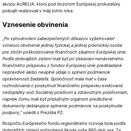
akciou AURELIA, ktorú pod dozorom Európskej prokuratúry
policajti realizovali v máji tohto roka.
Vznesenie obvinenia
„Po vyhodnotení zabezpečených dôkazov vyšetrovateľ
vzniesol obvinenie jednej fyzickej a jednej právnickej osobe
pre zločin poškodzovania finančných záujmov Európskej únie.
Podľa doterajších zistení mali byť pri získavaní nenávratného
finančného príspevku z fondov Európskej únie predkladané
nepravdivé alebo neúplné údaje o splnení podmienok
oprávnenosti žiadateľa. Spoločnosť mala mať v čase
rozhodovania o poskytnutí finančného príspevku evidované
nedoplatky voči Sociálnej poisťovni a zdravotným poisťovniam,
napriek čomu mali byť príslušným orgánom predložené
dokumenty deklarujúce splnenie podmienok na poskytnutie
podpory,”
uviedli z Prezídia PZ.
Rozpočtu Európskeho fondu regionálneho rozvoja bola podľa
doterajších zistení spôsobená škoda vyše 860-tisíc eur. Za