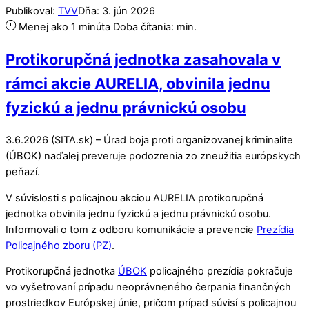
Publikoval:
TVV
Dňa:
3
.
jún
2026
Menej ako 1 minúta
Doba čítania:
min.
Protikorupčná jednotka zasahovala v
rámci akcie AURELIA, obvinila jednu
fyzickú a jednu právnickú osobu
3.6.2026 (SITA.sk) – Úrad boja proti organizovanej kriminalite
(ÚBOK) naďalej preveruje podozrenia zo zneužitia európskych
peňazí.
V súvislosti s policajnou akciou AURELIA protikorupčná
jednotka obvinila jednu fyzickú a jednu právnickú osobu.
Informovali o tom z odboru komunikácie a prevencie
Prezídia
Policajného zboru (PZ)
.
Protikorupčná jednotka
ÚBOK
policajného prezídia pokračuje
vo vyšetrovaní prípadu neoprávneného čerpania finančných
prostriedkov Európskej únie, pričom prípad súvisí s policajnou