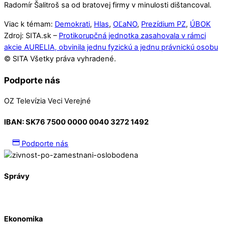
Radomír Šalitroš sa od bratovej firmy v minulosti dištancoval.
Viac k témam:
Demokrati
,
Hlas
,
OĽaNO
,
Prezídium PZ
,
ÚBOK
Zdroj: SITA.sk –
Protikorupčná jednotka zasahovala v rámci
akcie AURELIA, obvinila jednu fyzickú a jednu právnickú osobu
© SITA Všetky práva vyhradené.
Podporte nás
OZ Televízia Veci Verejné
IBAN:
SK76 7500 0000 0040 3272 1492
Podporte nás
Správy
Ekonomika