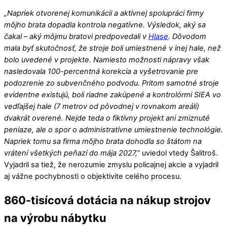
„Napriek otvorenej komunikácii a aktívnej spolupráci firmy
môjho brata dopadla kontrola negatívne. Výsledok, aký sa
čakal – aký môjmu bratovi predpovedali v
Hlase
. Dôvodom
mala byť skutočnosť, že stroje boli umiestnené v inej hale, než
bolo uvedené v projekte. Namiesto možnosti nápravy však
nasledovala 100-percentná korekcia a vyšetrovanie pre
podozrenie zo subvenčného podvodu. Pritom samotné stroje
evidentne existujú, boli riadne zakúpené a kontrolórmi SIEA vo
vedľajšej hale (7 metrov od pôvodnej v rovnakom areáli)
dvakrát overené. Nejde teda o fiktívny projekt ani zmiznuté
peniaze, ale o spor o administratívne umiestnenie technológie.
Napriek tomu sa firma môjho brata dohodla so štátom na
vrátení všetkých peňazí do mája 2027,”
uviedol vtedy Šalitroš.
Vyjadril sa tiež, že nerozumie zmyslu policajnej akcie a vyjadril
aj vážne pochybnosti o objektivite celého procesu.
860-tisícová dotácia na nákup strojov
na výrobu nábytku