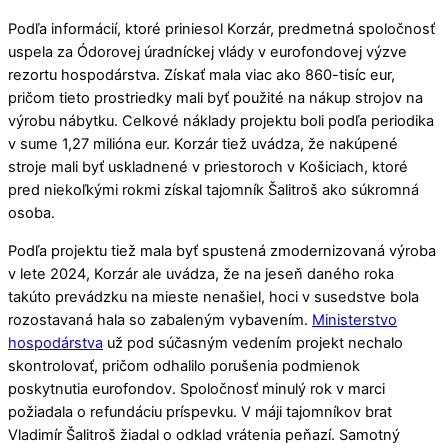
Podľa informácií, ktoré priniesol Korzár, predmetná spoločnosť
uspela za Ódorovej úradníckej vlády v eurofondovej výzve
rezortu hospodárstva. Získať mala viac ako 860-tisíc eur,
pričom tieto prostriedky mali byť použité na nákup strojov na
výrobu nábytku. Celkové náklady projektu boli podľa periodika
v sume 1,27 milióna eur. Korzár tiež uvádza, že nakúpené
stroje mali byť uskladnené v priestoroch v Košiciach, ktoré
pred niekoľkými rokmi získal tajomník Šalitroš ako súkromná
osoba.
Podľa projektu tiež mala byť spustená zmodernizovaná výroba
v lete 2024, Korzár ale uvádza, že na jeseň daného roka
takúto prevádzku na mieste nenašiel, hoci v susedstve bola
rozostavaná hala so zabaleným vybavením.
Ministerstvo
hospodárstva
už pod súčasným vedením projekt nechalo
skontrolovať, pričom odhalilo porušenia podmienok
poskytnutia eurofondov. Spoločnosť minulý rok v marci
požiadala o refundáciu príspevku. V máji tajomníkov brat
Vladimír Šalitroš žiadal o odklad vrátenia peňazí. Samotný