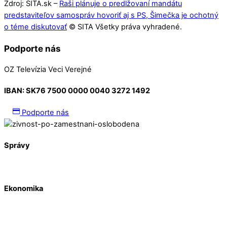
Zdroj: SITA.sk –
Raši plánuje o predlžovaní mandátu
predstaviteľov samospráv hovoriť aj s PS, Šimečka je ochotný
o téme diskutovať
© SITA Všetky práva vyhradené.
Podporte nás
OZ Televízia Veci Verejné
IBAN:
SK76 7500 0000 0040 3272 1492
Podporte nás
Správy
Ekonomika