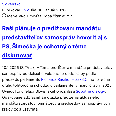
Slovensko
Publikoval:
TVV
Dňa:
10
.
január
2026
Menej ako 1 minúta
Doba čítania:
min.
Raši plánuje o predlžovaní mandátu
predstaviteľov samospráv hovoriť aj s
PS, Šimečka je ochotný o téme
diskutovať
10.1.2026 (SITA.sk) – Téma predĺženia mandátu predstaviteľov
samospráv od ďalšieho volebného obdobia by podľa
predsedu parlamentu
Richarda Rašiho
(
Hlas-SD
) mohla ísť na
druhú tohtoročnú schôdzu v parlamente, v marci či apríli 2026.
Uviedol to v relácii Slovenského rozhlasu
Sobotné dialógy
.
Opakovane zdôraznil, že otázka predĺženia aktuálneho
mandátu starostov, primátorov a predsedov samosprávnych
krajov bola uzavretá.