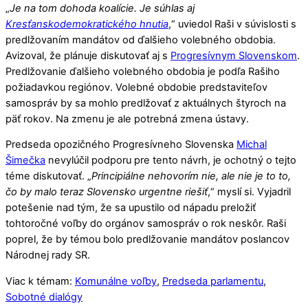
„
Je na tom dohoda koalície. Je súhlas aj
Kresťanskodemokratického hnutia
,“ uviedol Raši v súvislosti s
predlžovaním mandátov od ďalšieho volebného obdobia.
Avizoval, že plánuje diskutovať aj s
Progresívnym Slovenskom
.
Predlžovanie ďalšieho volebného obdobia je podľa Rašiho
požiadavkou regiónov. Volebné obdobie predstaviteľov
samospráv by sa mohlo predlžovať z aktuálnych štyroch na
päť rokov. Na zmenu je ale potrebná zmena ústavy.
Predseda opozičného Progresívneho Slovenska
Michal
Šimečka
nevylúčil podporu pre tento návrh, je ochotný o tejto
téme diskutovať. „
Principiálne nehovorím nie, ale nie je to to,
čo by malo teraz Slovensko urgentne riešiť
,“ myslí si. Vyjadril
potešenie nad tým, že sa upustilo od nápadu preložiť
tohtoročné voľby do orgánov samospráv o rok neskôr. Raši
poprel, že by témou bolo predlžovanie mandátov poslancov
Národnej rady SR.
Viac k témam:
Komunálne voľby
,
Predseda parlamentu
,
Sobotné dialógy