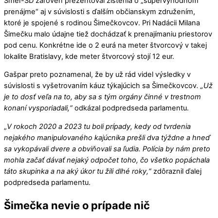
Smer-SD zároveň prezentoval zistenia o „supervýhodnom
prenájme“ aj v súvislosti s ďalším občianskym združením,
ktoré je spojené s rodinou Šimečkovcov. Pri Nadácii Milana
Šimečku malo údajne tiež dochádzať k prenajímaniu priestorov
pod cenu. Konkrétne ide o 2 eurá na meter štvorcový v takej
lokalite Bratislavy, kde meter štvorcový stojí 12 eur.
Gašpar preto poznamenal, že by už rád videl výsledky v
súvislosti s vyšetrovaním káuz týkajúcich sa Šimečkovcov
. „Už
je to dosť veľa na to, aby sa s tým orgány činné v trestnom
konaní vysporiadali,“
odkázal podpredseda parlamentu.
„
V rokoch 2020 a 2023 tu boli prípady, kedy od tvrdenia
nejakého manipulovaného kajúcnika prešli dva týždne a hneď
sa vykopávali dvere a obviňovali sa ľudia. Polícia by nám preto
mohla začať dávať nejaký odpočet toho, čo všetko popáchala
táto skupinka a na aký úkor tu žili dlhé roky,“
zdôraznil ďalej
podpredseda parlamentu.
Šimečka nevie o prípade nič