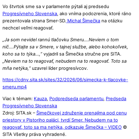
Vo štvrtok sme sa v parlamente pýtali aj predsedu
Progresívneho Slovenska
, ako vníma podozrenia, ktoré ráno
prezentovala strana Smer-SD.
Michal Šimečka
na otázku
nechcel veľmi reagovať.
„Ja som nevidel rannú tlačovku Smeru….Neviem o tom
nič….Pýtajte sa v Smere, v tajnej službe, alebo kohokoľvek,
koho sa to týka…,“
vyjadril sa Šimečka stručne pre SITA.
„Neviem na to reagovať, nebudem na to reagovať. Toto sa
mňa netýka,“
uzavrel líder progresívcov.
https://cdnv.sita.sk/sites/32/2026/06/simecka-k-tlacovke-
smeru.mp4
Viac k témam:
Kauza
,
Podpredseda parlamentu
,
Predseda
Progresívneho Slovenska
Zdroj: SITA.sk –
Šimečkovej združenie prenajíma pod cenu
priestory v Pistoriho paláci, tvrdí Smer. Nebudem na to
reagovať, toto sa ma netýka, odkazuje Šimečka – VIDEO
©
SITA Všetky práva vyhradené.