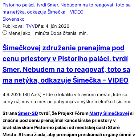
Slovensko
Publikoval:
TVV
Dňa:
4
.
jún
2026
Menej ako 1 minúta
Doba čítania:
min.
Šimečkovej združenie prenajíma pod
cenu priestory v Pistoriho paláci, tvrdí
Smer. Nebudem na to reagovať, toto sa
ma netýka, odkazuje Šimečka – VIDEO
4.6.2026 (SITA.sk) – Ide o lokalitu v hlavnom meste, kde sa
ceny nájmov na mesiac pohybujú vo výške niekoľko tisíc eur.
Strana
Smer-SD
tvrdí, že Projekt Fórum
Marty Šimečkovej
si
značne pod cenu prenajímal kancelárske priestory v
bratislavskom Pistoriho paláci od mestskej časti Staré
Mesto. Strana žiada, aby prenájom preskúmali orgány činné v