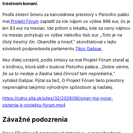
trestnom konaní.
Podľa zistení Smeru za kancelárske priestory v Pistoriho paláci
mal
Projekt Fórum
zaplatiť za rok nájom vo výške 996 eur, čo je
len 83 eur na mesiac. Ide pritom o lokalitu, kde sa ceny nájmov
na mesiac pohybujú vo výške niekoľko tisíc eur.
„Toto je na
čistý trestný čin. Okamžite a hneď,
“ skonštatoval v tejto
súvislosti podpredseda parlamentu
Tibor Gašpar.
Ako ďalej ozrejmil, podľa zmluvy sa mal Projekt Fórum starať aj
o knižnicu, ktorá sídli v budove Pistoriho paláca.
„Dobre vieme,
že sa to nedeje a žiadna taká činnosť tam neprebieha,“
vyhlásil Gašpar. Pýtal sa tiež, či Projekt Fórum tieto priestory
neprenajíma takýmto výhodným spôsobom aj naďalej.
https://cdnv.sita.sk/sites/32/2026/06/smer-ma-nove-
zistenia-k-projektu-forum.mp4
Závažné podozrenia