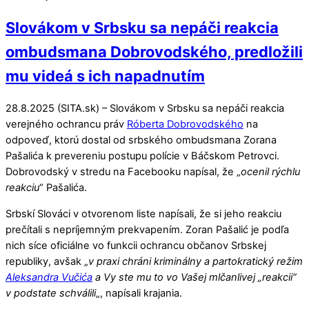
Slovákom v Srbsku sa nepáči reakcia
ombudsmana Dobrovodského, predložili
mu videá s ich napadnutím
28.8.2025 (SITA.sk) – Slovákom v Srbsku sa nepáči reakcia
verejného ochrancu práv
Róberta Dobrovodského
na
odpoveď, ktorú dostal od srbského ombudsmana Zorana
Pašalića k prevereniu postupu polície v Báčskom Petrovci.
Dobrovodský v stredu na Facebooku napísal, že „
ocenil rýchlu
reakciu
“ Pašalića.
Srbskí Slováci v otvorenom liste napísali, že si jeho reakciu
prečítali s nepríjemným prekvapením. Zoran Pašalić je podľa
nich síce oficiálne vo funkcii ochrancu občanov Srbskej
republiky, avšak „
v praxi chráni kriminálny a partokratický režim
Aleksandra Vučića
a Vy ste mu to vo Vašej mlčanlivej „reakcii“
v podstate schválili
„, napísali krajania.