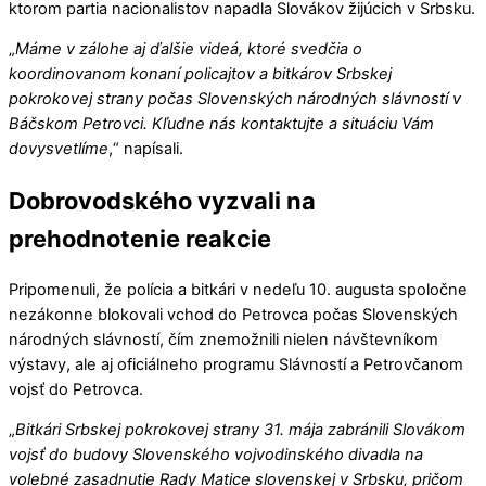
ktorom partia nacionalistov napadla Slovákov žijúcich v Srbsku.
„
Máme v zálohe aj ďalšie videá, ktoré svedčia o
koordinovanom konaní policajtov a bitkárov Srbskej
pokrokovej strany počas Slovenských národných slávností v
Báčskom Petrovci. Kľudne nás kontaktujte a situáciu Vám
dovysvetlíme
,“ napísali.
Dobrovodského vyzvali na
prehodnotenie reakcie
Pripomenuli, že polícia a bitkári v nedeľu 10. augusta spoločne
nezákonne blokovali vchod do Petrovca počas Slovenských
národných slávností, čím znemožnili nielen návštevníkom
výstavy, ale aj oficiálneho programu Slávností a Petrovčanom
vojsť do Petrovca.
„
Bitkári Srbskej pokrokovej strany 31. mája zabránili Slovákom
vojsť do budovy Slovenského vojvodinského divadla na
volebné zasadnutie Rady Matice slovenskej v Srbsku, pričom