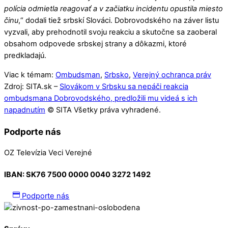
polícia odmietla reagovať a v začiatku incidentu opustila miesto
činu
,“ dodali tiež srbskí Slováci. Dobrovodského na záver listu
vyzvali, aby prehodnotil svoju reakciu a skutočne sa zaoberal
obsahom odpovede srbskej strany a dôkazmi, ktoré
predkladajú.
Viac k témam:
Ombudsman
,
Srbsko
,
Verejný ochranca práv
Zdroj: SITA.sk –
Slovákom v Srbsku sa nepáči reakcia
ombudsmana Dobrovodského, predložili mu videá s ich
napadnutím
© SITA Všetky práva vyhradené.
Podporte nás
OZ Televízia Veci Verejné
IBAN:
SK76 7500 0000 0040 3272 1492
Podporte nás