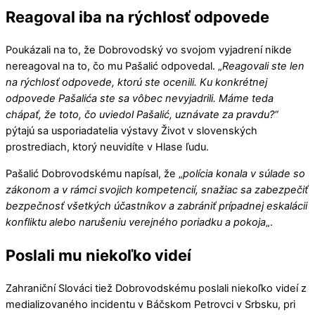
Reagoval iba na rýchlosť odpovede
Poukázali na to, že Dobrovodský vo svojom vyjadrení nikde
nereagoval na to, čo mu Pašalić odpovedal. „
Reagovali ste len
na rýchlosť odpovede, ktorú ste ocenili. Ku konkrétnej
odpovede Pašalića ste sa vôbec nevyjadrili. Máme teda
chápať, že toto, čo uviedol Pašalić, uznávate za pravdu?“
pýtajú sa usporiadatelia výstavy Život v slovenských
prostrediach, ktorý neuvidíte v Hlase ľudu.
Pašalić Dobrovodskému napísal, že „
polícia konala v súlade so
zákonom a v rámci svojich kompetencií, snažiac sa zabezpečiť
bezpečnosť všetkých účastníkov a zabrániť prípadnej eskalácii
konfliktu alebo narušeniu verejného poriadku a pokoja
„.
Poslali mu niekoľko videí
Zahraniční Slováci tiež Dobrovodskému poslali niekoľko videí z
medializovaného incidentu v Báčskom Petrovci v Srbsku, pri