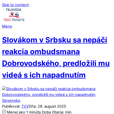
Skip to content
Menu
Slovákom v Srbsku sa nepáči
reakcia ombudsmana
Dobrovodského, predložili mu
videá s ich napadnutím
Slovensko
Publikoval:
TVV
Dňa:
28
.
august
2025
Menej ako 1 minúta
Doba čítania:
min.