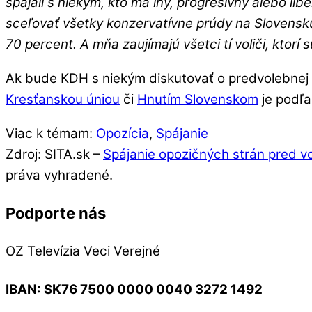
spájali s niekým, kto má iný, progresívny alebo l
sceľovať všetky konzervatívne prúdy na Slovensku 
70 percent. A mňa zaujímajú všetci tí voliči, ktorí 
Ak bude KDH s niekým diskutovať o predvolebnej s
Kresťanskou úniou
či
Hnutím Slovenskom
je podľa
Viac k témam:
Opozícia
,
Spájanie
Zdroj: SITA.sk –
Spájanie opozičných strán pred v
práva vyhradené.
Podporte nás
OZ Televízia Veci Verejné
IBAN:
SK76 7500 0000 0040 3272 1492