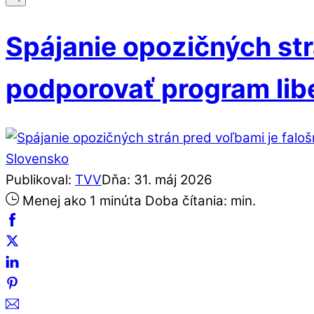
Spájanie opozičných str
podporovať program lib
Slovensko
Publikoval:
TVV
Dňa:
31
.
máj
2026
Menej ako 1 minúta
Doba čítania:
min.