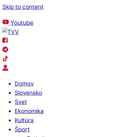
Skip to content
Štvrtok
, 6. August 2026.
Meniny má
Jozefína
, zajtra
Štefánia
.
Youtube
Domov
Slovensko
Svet
Ekonomika
Kultúra
Šport