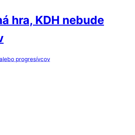
šná hra, KDH nebude
v