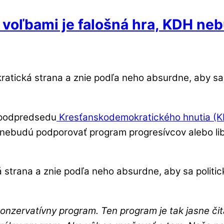
 voľbami je falošná hra, KDH n
atická strana a znie podľa neho absurdne, aby sa po
a podpredsedu
Kresťanskodemokratického hnutia (
 nebudú podporovať program progresívcov alebo libe
strana a znie podľa neho absurdne, aby sa politicky
onzervatívny program. Ten program je tak jasne čit