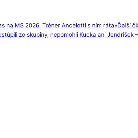
s na MS 2026. Tréner Ancelotti s ním ráta
»
Ďalší č
stúpili zo skupiny, nepomohli Kucka ani Jendrišek 