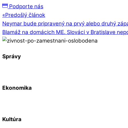
Podporte nás
«
Predošlý článok
Neymar bude pripravený na prvý alebo druhý zápa
Blamáž na domácich ME. Slováci v Bratislave nepo
Správy
Ekonomika
Kultúra