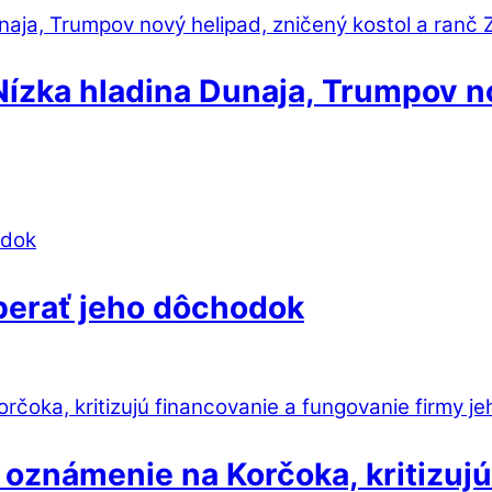
Nízka hladina Dunaja, Trumpov no
berať jeho dôchodok
 oznámenie na Korčoka, kritizuj