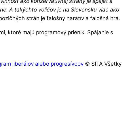
vinnosť ako konzervatívnej strany je spájať a
ne. A takýchto voličov je na Slovensku viac ako
ozičných strán je falošný naratív a falošná hra.
i, ktoré majú programový prienik. Spájanie s
ram liberálov alebo progresívcov
© SITA Všetky