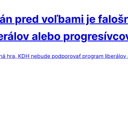
án pred voľbami je falo
erálov alebo progresívco