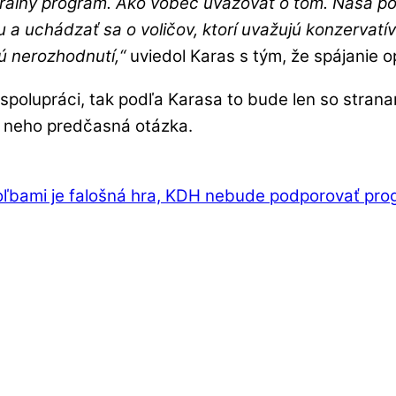
iberálny program. Ako vôbec uvažovať o tom. Naša po
a uchádzať sa o voličov, ktorí uvažujú konzervatív
sú nerozhodnutí,“
uviedol Karas s tým, že spájanie op
polupráci, tak podľa Karasa to bude len so stranam
 neho predčasná otázka.
oľbami je falošná hra, KDH nebude podporovať prog