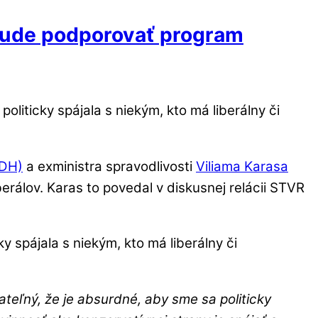
ebude podporovať program
liticky spájala s niekým, kto má liberálny či
KDH)
a exministra spravodlivosti
Viliama Karasa
rálov. Karas to povedal v diskusnej relácii STVR
 spájala s niekým, kto má liberálny či
ateľný, že je absurdné, aby sme sa politicky