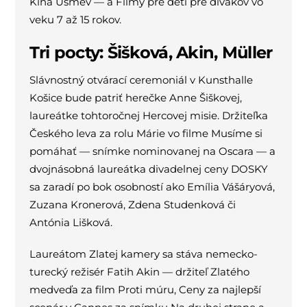
Kina Úsmev — a Filmy pre deti pre divákov vo
veku 7 až 15 rokov.
Tri pocty: Šišková, Akin, Müller
Slávnostný otvárací ceremoniál v Kunsthalle
Košice bude patriť herečke Anne Šiškovej,
laureátke tohtoročnej Hercovej misie. Držiteľka
Českého leva za rolu Márie vo filme Musíme si
pomáhať — snímke nominovanej na Oscara — a
dvojnásobná laureátka divadelnej ceny DOSKY
sa zaradí po bok osobností ako Emília Vášáryová,
Zuzana Kronerová, Zdena Studenková či
Antónia Lišková.
Laureátom Zlatej kamery sa stáva nemecko-
turecký režisér Fatih Akin — držiteľ Zlatého
medveďa za film Proti múru, Ceny za najlepší