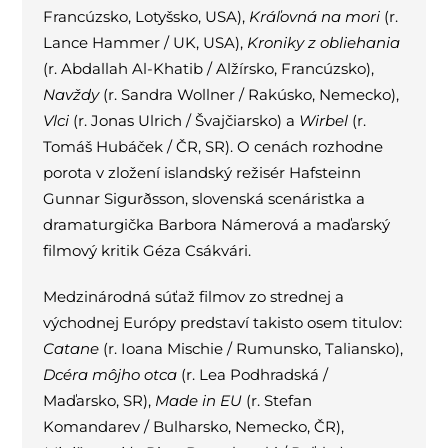
Francúzsko, Lotyšsko, USA),
Kráľovná na mori
(r.
Lance Hammer / UK, USA),
Kroniky z obliehania
(r. Abdallah Al-Khatib / Alžírsko, Francúzsko),
Navždy
(r. Sandra Wollner / Rakúsko, Nemecko),
Vlci
(r. Jonas Ulrich / Švajčiarsko) a
Wirbel
(r.
Tomáš Hubáček / ČR, SR). O cenách rozhodne
porota v zložení islandský režisér Hafsteinn
Gunnar Sigurðsson, slovenská scenáristka a
dramaturgička Barbora Námerová a maďarský
filmový kritik Géza Csákvári.
Medzinárodná súťaž filmov zo strednej a
východnej Európy predstaví takisto osem titulov:
Catane
(r. Ioana Mischie / Rumunsko, Taliansko),
Dcéra môjho otca
(r. Lea Podhradská /
Maďarsko, SR),
Made in EU
(r. Stefan
Komandarev / Bulharsko, Nemecko, ČR),