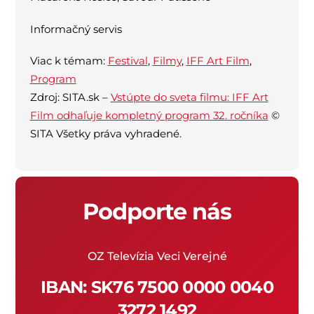
Informačný servis
Viac k témam:
Festival
,
Filmy
,
IFF Art Film
,
Program
Zdroj: SITA.sk –
Vstúpte do sveta filmu: IFF Art
Film odhaľuje kompletný program 32. ročníka
©
SITA Všetky práva vyhradené.
Podporte nás
OZ Televízia Veci Verejné
IBAN:
SK76 7500 0000 0040
3272 1492