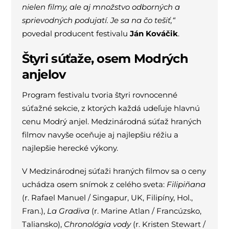
nielen filmy, ale aj množstvo odborných a
sprievodných podujatí. Je sa na čo tešiť,“
povedal producent festivalu
Ján Kováčik
.
Štyri súťaže, osem Modrých
anjelov
Program festivalu tvoria štyri rovnocenné
súťažné sekcie, z ktorých každá udeľuje hlavnú
cenu Modrý anjel. Medzinárodná súťaž hraných
filmov navyše oceňuje aj najlepšiu réžiu a
najlepšie herecké výkony.
V Medzinárodnej súťaži hraných filmov sa o ceny
uchádza osem snímok z celého sveta:
Filipiñana
(r. Rafael Manuel / Singapur, UK, Filipíny, Hol.,
Fran.),
La Gradiva
(r. Marine Atlan / Francúzsko,
Taliansko),
Chronológia vody
(r. Kristen Stewart /