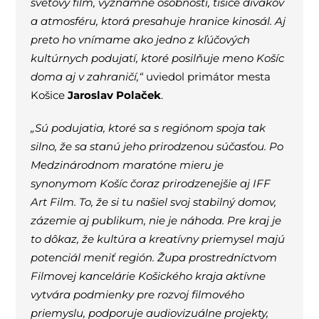
svetový film, významné osobnosti, tisíce divákov
a atmosféru, ktorá presahuje hranice kinosál. Aj
preto ho vnímame ako jedno z kľúčových
kultúrnych podujatí, ktoré posilňuje meno Košíc
doma aj v zahraničí,“
uviedol primátor mesta
Košice
Jaroslav Polaček
.
„Sú podujatia, ktoré sa s regiónom spoja tak
silno, že sa stanú jeho prirodzenou súčasťou. Po
Medzinárodnom maratóne mieru je
synonymom Košíc čoraz prirodzenejšie aj IFF
Art Film. To, že si tu našiel svoj stabilný domov,
zázemie aj publikum, nie je náhoda. Pre kraj je
to dôkaz, že kultúra a kreatívny priemysel majú
potenciál meniť región. Župa prostredníctvom
Filmovej kancelárie Košického kraja aktívne
vytvára podmienky pre rozvoj filmového
priemyslu, podporuje audiovizuálne projekty,