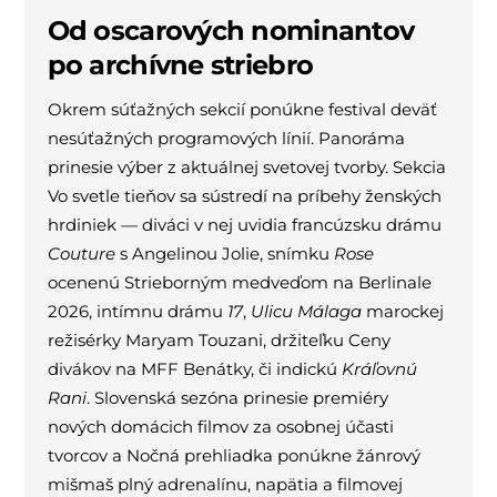
Od oscarových nominantov
po archívne striebro
Okrem súťažných sekcií ponúkne festival deväť
nesúťažných programových línií. Panoráma
prinesie výber z aktuálnej svetovej tvorby. Sekcia
Vo svetle tieňov sa sústredí na príbehy ženských
hrdiniek — diváci v nej uvidia francúzsku drámu
Couture
s Angelinou Jolie, snímku
Rose
ocenenú Strieborným medveďom na Berlinale
2026, intímnu drámu
17
,
Ulicu Málaga
marockej
režisérky Maryam Touzani, držiteľku Ceny
divákov na MFF Benátky, či indickú
Kráľovnú
Rani
. Slovenská sezóna prinesie premiéry
nových domácich filmov za osobnej účasti
tvorcov a Nočná prehliadka ponúkne žánrový
mišmaš plný adrenalínu, napätia a filmovej