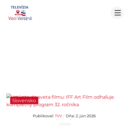
Skip
to
Me
content
Vstúpte do sveta filmu: IFF Art
Film odhaľuje kompletný
program 32. ročníka
Slovensko
Publikoval:
TVV
Dňa:
2
.
jún
2026