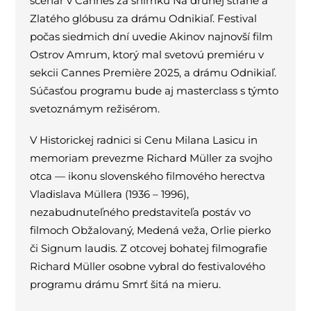
scenár v Cannes za snímku Na druhej strane a
Zlatého glóbusu za drámu Odnikiaľ. Festival
počas siedmich dní uvedie Akinov najnovší film
Ostrov Amrum, ktorý mal svetovú premiéru v
sekcii Cannes Première 2025, a drámu Odnikiaľ.
Súčasťou programu bude aj masterclass s týmto
svetoznámym režisérom.
V Historickej radnici si Cenu Milana Lasicu in
memoriam prevezme Richard Müller za svojho
otca — ikonu slovenského filmového herectva
Vladislava Müllera (1936 – 1996),
nezabudnuteľného predstaviteľa postáv vo
filmoch Obžalovaný, Medená veža, Orlie pierko
či Signum laudis. Z otcovej bohatej filmografie
Richard Müller osobne vybral do festivalového
programu drámu Smrť šitá na mieru.