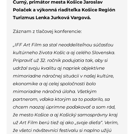
Čurný, primátor mesta Košice Jaroslav
Polaček a výkonná riaditeľka Košice Región
Turizmus Lenka Jurková Vargová.
Záznam z tlačovej konferencie:
„IFF Art Film sa stal neoddeliteľnou súčasťou
kultúrneho života Košíc a aj celého Slovenska.
Pripraviť už 32. ročník podujatia tak, aby si
udržal svoju kvalitu aj napriek objektívne
mimoriadne náročnej situácii v našej kultúre,
ekonomike a aj celej spoločnosti bolo
mimoriadne náročná úloha. Všetkým
partnerom, vďaka ktorým sa to podarilo, sa
chcem naozaj úprimne poďakovať a som rád,
že mesto Košice a aj Košický samosprávny kraj
už Art Film berú tiež aj ako „svoje dieťa“. Verím,
že všetci návštevníci festivalu si naplno užijú