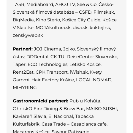
TASR, Mediaboard, AHOJ TV, See & Go, Česko-
Slovenská filmová databáze – ČSFD, Filmsk.sk,
BigMedia, Kino Sterio, Košice City Guide, Košice
V Skratke, MOJAkultura.sk, diva.sk, koktejl.sk,
zenskyweb.sk
Partneri:
JOJ Cinema, Jojko, Slovenský filmový
ústav, DDDental, CK TUI ReiseCenter Slovensko,
Taper, ECO Technologies, Letisko Košice,
Rent2Eat, CPK Transport, iWish.sk, Kvety
Garomi, Hair Factory Košice, LOCAL NOMAD,
MIHYRING
Gastronomickí partneri:
Pub u Kohúta,
OhniskO Fire Dining & Brew Bar, MAIKO SUSHI,
Kaviareň Slávia, El Nacional, Tabačka
Kulturfabrik, Casa Trade – Casablanca cafe,
Macarons Košice, Savour Patisserie