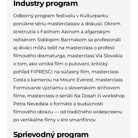
Industry program
Odborný program festivalu v Kulturparku
ponúkne sériu masterclassov a diskusií. Okrem
stretnutia s Fatihom Akinom a afganským
režisérom Siddiqom Barmakom sa profesionáli
aj diváci môžu tešiť na masterclass o profesii
filmového dramaturga, masterclass Via Slovakia
o tom, ako vzniká film o putovaní, kritický
pohľad FIPRESCI na súčasný film, masterclass
Cesta s kamerou na Mount Everest, masterclass
Formovanie významu o slovenskom strihovom
filme, masterclass o seriáli Na Dosah či workshop
Petra Neveďala o formáte a budúcnosti
filmového obrazu — od tradičného widescreenu
po vertikálne filmy v ére smartfónov.
Sprievodný program