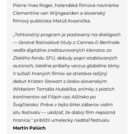
Pierre-Yves Roger, holandská filmová novinárka
Clementine van Wijngaarden a slovenský
filmový publicista Matúš Kvasnička.
„Tohtoročný program je postavený na dialógoch
— čerstvé festivalové tituly z Cannes či Berlinale
vedľa digitálne zreštaurovaných klenotov zo
Zlatého fondu SFÚ, debuty popri etablovaných
autoroch, lokálne príbehy verzus globálne témy.
V súťaži hraných filmov sa stretáva režijný
debut Kristen Stewart s česko-slovenským
Wirbelom Tomáša Hubáčka, snímky z piatich
kontinentov od Filipín cez Alžírsko po
Švajčiarsko. Práve v tejto šírke záberov vidím
silu festivalu — ukázať, že dobrý film nepozná
hranice,“
priblížil umelecký riaditeľ festivalu
Martin Palúch
.