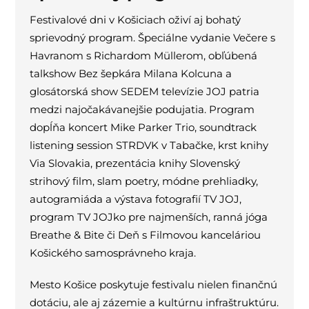
Festivalové dni v Košiciach oživí aj bohatý
sprievodný program. Špeciálne vydanie Večere s
Havranom s Richardom Müllerom, obľúbená
talkshow Bez šepkára Milana Kolcuna a
glosátorská show SEDEM televízie JOJ patria
medzi najočakávanejšie podujatia. Program
dopĺňa koncert Mike Parker Trio, soundtrack
listening session STRDVK v Tabačke, krst knihy
Via Slovakia, prezentácia knihy Slovenský
strihový film, slam poetry, módne prehliadky,
autogramiáda a výstava fotografií TV JOJ,
program TV JOJko pre najmenších, ranná jóga
Breathe & Bite či Deň s Filmovou kanceláriou
Košického samosprávneho kraja.
Mesto Košice poskytuje festivalu nielen finančnú
dotáciu, ale aj zázemie a kultúrnu infraštruktúru.