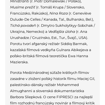
Miništranti
(r. Piotr Domalewski / Poľsko),
Musíme prežiť
(r. Tomáš Krupa / Slovensko,
Francúzsko, Rakúsko),
Nina Roza
(r. Geneviève
Dulude-De Celles / Kanada, Tal., Bulharsko, Bel.),
Tichá povodeň
(r. Dmytro Sukholytkyy-Sobchak /
Ukrajina, Nemecko) a
Vedľajšia úloha
(r. Ana
Urushadze / Gruzínsko, Est., Tur., Švajč., USA).
Porotu tvorí afganský režisér Siddiq Barmak,
kazašská filmová vedkyňa Gulnara Abikejeva a
poľsko-britská filmová teoretička Ewa Hanna
Mazierska.
Porota Medzinárodnej súťaže krátkych filmov
zasadne v zložení poľský historik filmu Maciej Gil,
palestínsko-dánsky režisér Mohammed
Almughanni a slovenská dokumentaristka
Barbora Sliepková. O cene FIPRESCI za najlepší
film rozhodnú francúzsky novinár a filmový kritik