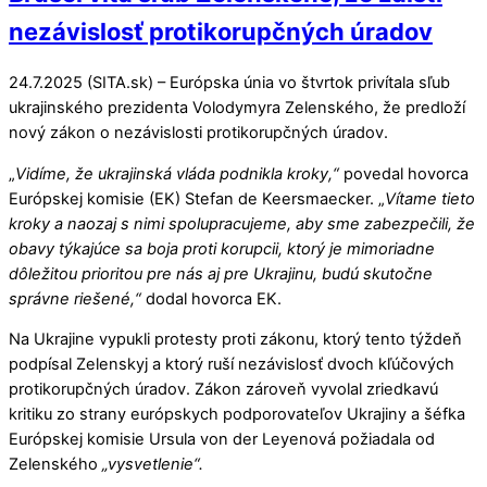
nezávislosť protikorupčných úradov
24.7.2025 (SITA.sk) – Európska únia vo štvrtok privítala sľub
ukrajinského prezidenta Volodymyra Zelenského, že predloží
nový zákon o nezávislosti protikorupčných úradov.
„
Vidíme, že ukrajinská vláda podnikla kroky,“
povedal hovorca
Európskej komisie (EK) Stefan de Keersmaecker. „
Vítame tieto
kroky a naozaj s nimi spolupracujeme, aby sme zabezpečili, že
obavy týkajúce sa boja proti korupcii, ktorý je mimoriadne
dôležitou prioritou pre nás aj pre Ukrajinu, budú skutočne
správne riešené,“
dodal hovorca EK.
Na Ukrajine vypukli protesty proti zákonu, ktorý tento týždeň
podpísal Zelenskyj a ktorý ruší nezávislosť dvoch kľúčových
protikorupčných úradov. Zákon zároveň vyvolal zriedkavú
kritiku zo strany európskych podporovateľov Ukrajiny a šéfka
Európskej komisie Ursula von der Leyenová požiadala od
Zelenského
„vysvetlenie“.