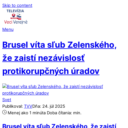
Skip to content
Menu
Brusel víta sľub Zelenského,
že zaistí nezávislosť
protikorupčných úradov
Svet
Publikoval:
TVV
Dňa:
24
.
júl
2025
Menej ako 1 minúta
Doba čítania:
min.
Brusel víta sľub Zelenského, že zaistí