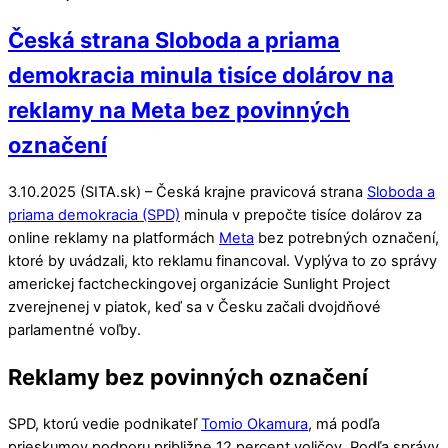
Česká strana Sloboda a priama
demokracia minula tisíce dolárov na
reklamy na Meta bez povinných
označení
3.10.2025 (SITA.sk) – Česká krajne pravicová strana
Sloboda a
priama demokracia (SPD)
minula v prepočte tisíce dolárov za
online reklamy na platformách
Meta
bez potrebných označení,
ktoré by uvádzali, kto reklamu financoval. Vyplýva to zo správy
americkej factcheckingovej organizácie Sunlight Project
zverejnenej v piatok, keď sa v Česku začali dvojdňové
parlamentné voľby.
Reklamy bez povinných označení
SPD, ktorú vedie podnikateľ
Tomio Okamura
, má podľa
prieskumov podporu približne 12 percent voličov. Podľa správy