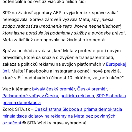
potenciálne osloviť až viac ako milión ľudí.
SPD na žiadosť agentúry AFP o vyjadrenie k správe zatiaľ
nereagovala. Správa zároveň vyzvala Metu, aby
„niesla
zodpovednosť za umožnenie tejto úrovne nepriehľadnosti,
ktorá jasne porušuje jej podmienky služby a európske právo“
.
Meta zatiaľ tiež nereagovala na žiadosť o komentár.
Správa prichádza v čase, keď Meta v proteste proti novým
pravidlám, ktoré sa snažia o zvýšenie transparentnosti,
zakázala politickú reklamu na svojich platformách v
Európskej
únii
. Majiteľ Facebooku a Instagramu označil nové pravidlá,
ktoré v EÚ nadobudnú účinnosť 10. októbra, za „nefunkčné“.
Viac k témam:
bývalý český premiér
,
Český premiér
,
Parlamentné voľby v Česku
,
politická reklama
,
SPD Sloboda a
priama demokracia
Zdroj: SITA.sk –
Česká strana Sloboda a priama demokracia
minula tisíce dolárov na reklamy na Meta bez povinných
označení
© SITA Všetky práva vyhradené.