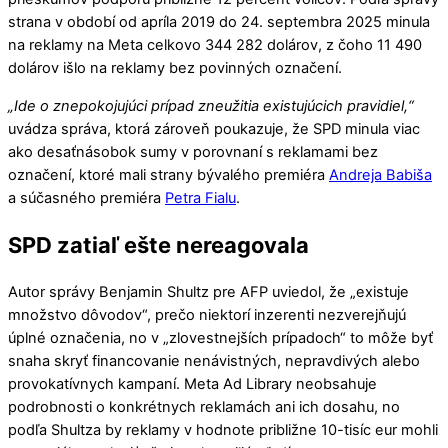
strana v období od apríla 2019 do 24. septembra 2025 minula
na reklamy na Meta celkovo 344 282 dolárov, z čoho 11 490
dolárov išlo na reklamy bez povinných označení.
„Ide o znepokojujúci prípad zneužitia existujúcich pravidiel,“
uvádza správa, ktorá zároveň poukazuje, že SPD minula viac
ako desaťnásobok sumy v porovnaní s reklamami bez
označení, ktoré mali strany bývalého premiéra
Andreja Babiša
a súčasného premiéra
Petra Fialu
.
SPD zatiaľ ešte nereagovala
Autor správy Benjamin Shultz pre AFP uviedol, že „existuje
množstvo dôvodov“, prečo niektorí inzerenti nezverejňujú
úplné označenia, no v „zlovestnejších prípadoch“ to môže byť
snaha skryť financovanie nenávistných, nepravdivých alebo
provokatívnych kampaní. Meta Ad Library neobsahuje
podrobnosti o konkrétnych reklamách ani ich dosahu, no
podľa Shultza by reklamy v hodnote približne 10-tisíc eur mohli