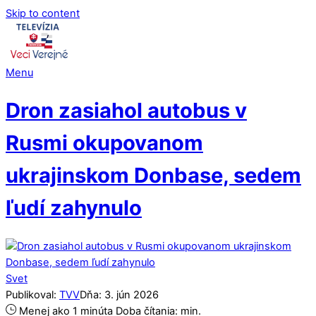
Skip to content
Menu
Dron zasiahol autobus v
Rusmi okupovanom
ukrajinskom Donbase, sedem
ľudí zahynulo
Svet
Publikoval:
TVV
Dňa:
3
.
jún
2026
Menej ako 1 minúta
Doba čítania:
min.