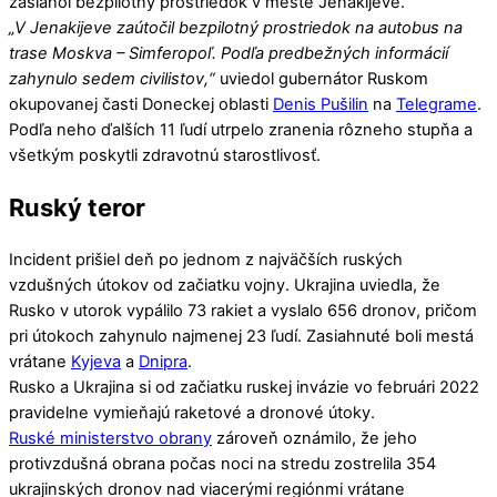
zasiahol bezpilotný prostriedok v meste Jenakijeve.
„V Jenakijeve zaútočil bezpilotný prostriedok na autobus na
trase Moskva – Simferopoľ. Podľa predbežných informácií
zahynulo sedem civilistov,“
uviedol gubernátor Ruskom
okupovanej časti Doneckej oblasti
Denis Pušilin
na
Telegrame
.
Podľa neho ďalších 11 ľudí utrpelo zranenia rôzneho stupňa a
všetkým poskytli zdravotnú starostlivosť.
Ruský teror
Incident prišiel deň po jednom z najväčších ruských
vzdušných útokov od začiatku vojny. Ukrajina uviedla, že
Rusko v utorok vypálilo 73 rakiet a vyslalo 656 dronov, pričom
pri útokoch zahynulo najmenej 23 ľudí. Zasiahnuté boli mestá
vrátane
Kyjeva
a
Dnipra
.
Rusko a Ukrajina si od začiatku ruskej invázie vo februári 2022
pravidelne vymieňajú raketové a dronové útoky.
Ruské ministerstvo obrany
zároveň oznámilo, že jeho
protivzdušná obrana počas noci na stredu zostrelila 354
ukrajinských dronov nad viacerými regiónmi vrátane