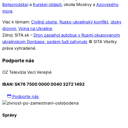
Belgorodskej
a
Kurskej oblasti
, okolia Moskvy a
Azovského
mora
.
Viac k témam:
Civilné obete
,
Rusko-ukrajinský konflikt
,
útoky
dronmi
,
Vojna na Ukrajine
Zdroj: SITA.sk –
Dron zasiahol autobus v Rusmi okupovanom
ukrajinskom Donbase, sedem ľudí zahynulo
© SITA Všetky
práva vyhradené.
Podporte nás
OZ Televízia Veci Verejné
IBAN:
SK76 7500 0000 0040 3272 1492
Podporte nás
Správy