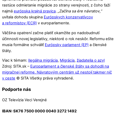
rastúce odmietanie migrácie zo strany verejnosti, z čoho ťaží
najmä
európska krajná pravica
.
„Začína sa ére návratov,“
uvítala dohodu skupina
Európskych konzervatívcov
a reformistov (ECR)
v europarlamente.
Väčšina opatrení začne platiť okamžite po nadobudnutí
účinnosti novej legislatívy, niektoré o rok neskôr. Reformu ešte
musia formálne schváliť
Európsky parlament (EP)
a členské
štáty.
Viac k témam:
Ilegálna migrácia
,
Migrácia
,
žiadatelia o azyl
Zdroj: SITA.sk –
Europarlament a členské štáty sa dohodli na
migračnej reforme. Návratovým centrám už nestojí takmer nič
v ceste
© SITA Všetky práva vyhradené.
Podporte nás
OZ Televízia Veci Verejné
IBAN:
SK76 7500 0000 0040 3272 1492