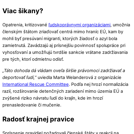
Viac šikany?
Opatrenia, kritizované
ľudskoprávnymi organizáciami
, umožnia
členským štátom zriaďovať centrá mimo hraníc EÚ, kam by
mohli byť presúvaní migranti, ktorých žiadosť o azyl bola
zamietnutá. Zavádzajú aj prísnejšiu povinnosť spolupráce pri
vyhosťovaní a umožňujú tvrdšie sankcie vrátane zadržiavania
pre tých, ktorí odmietnu odísť.
„Táto dohoda dá vládam oveľa širšie právomoci zadržiavať a
deportovať ľudí,“
uviedla Marta Welanderová z organizácie
International Rescue Committee
. Podľa nej hrozí normalizácia
razií, rozširovanie detenčných zariadení mimo územia EÚ a
zvýšené riziko návratu ľudí do krajín, kde im hrozí
prenasledovanie či mučenie.
Radosť krajnej pravice
Sprísnenie pravidiel požadovali členské štáty v reakcii na