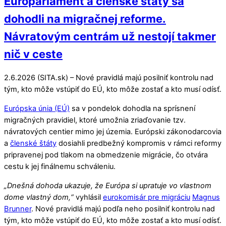
Europarlament a členské štáty sa
dohodli na migračnej reforme.
Návratovým centrám už nestojí takmer
nič v ceste
2.6.2026 (SITA.sk) – Nové pravidlá majú posilniť kontrolu nad
tým, kto môže vstúpiť do EÚ, kto môže zostať a kto musí odísť.
Európska únia (EÚ)
sa v pondelok dohodla na sprísnení
migračných pravidiel, ktoré umožnia zriaďovanie tzv.
návratových centier mimo jej územia. Európski zákonodarcovia
a
členské štáty
dosiahli predbežný kompromis v rámci reformy
pripravenej pod tlakom na obmedzenie migrácie, čo otvára
cestu k jej finálnemu schváleniu.
„Dnešná dohoda ukazuje, že Európa si upratuje vo vlastnom
dome vlastný dom,“
vyhlásil
eurokomisár pre migráciu
Magnus
Brunner
. Nové pravidlá majú podľa neho posilniť kontrolu nad
tým, kto môže vstúpiť do EÚ, kto môže zostať a kto musí odísť.