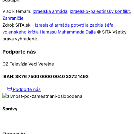
odstúpil.
Viac k témam:
Izraelská armáda
,
Izraelsko-palestínsky konflikt
,
Zahraničie
Zdroj: SITA.sk –
Izraelská armáda potvrdila zabitie šéfa
vojenského krídla Hamasu Muhammada Dajfa
© SITA Všetky
práva vyhradené.
Podporte nás
OZ Televízia Veci Verejné
IBAN:
SK76 7500 0000 0040 3272 1492
Podporte nás
Správy