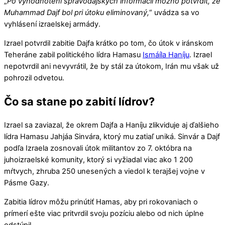
„
Po vyhodnotení spravodajských informácií možno potvrdiť, že
Muhammad Dajf bol pri útoku eliminovaný,
“ uvádza sa vo
vyhlásení izraelskej armády.
Izrael potvrdil zabitie Dajfa krátko po tom, čo útok v iránskom
Teheráne zabil politického lídra Hamasu
Ismáíla Haníju
. Izrael
nepotvrdil ani nevyvrátil, že by stál za útokom, Irán mu však už
pohrozil odvetou.
Čo sa stane po zabití lídrov?
Izrael sa zaviazal, že okrem Dajfa a Haníju zlikviduje aj ďalšieho
lídra Hamasu Jahjáa Sinvára, ktorý mu zatiaľ uniká. Sinvár a Dajf
podľa Izraela zosnovali útok militantov zo 7. októbra na
juhoizraelské komunity, ktorý si vyžiadal viac ako 1 200
mŕtvych, zhruba 250 unesených a viedol k terajšej vojne v
Pásme Gazy.
Zabitia lídrov môžu prinútiť Hamas, aby pri rokovaniach o
prímerí ešte viac pritvrdil svoju pozíciu alebo od nich úplne