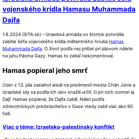
vojenského krídla Hamasu Muhammada
Dajfa
1.8.2024 (SITA.sk) – Izraelská armáda vo štvrtok potvrdila
zabitie šéfa vojenského krídla militantného hnutia
Hamas
Muhammada Dajfa
. O život podľa nej prišiel pri júlovom nálete
na juhu Pásma Gazy. Hamas to zatiaľ nekomentoval.
Hamas popieral jeho smrť
Úder z 13. júla zasiahol areál na predmestí mesta Chán Júnis a
izraelské sily sa podľa ich slov snažili určiť, či pri nich zomrel aj
Dajf. Hamas popieral, že Dajfa zabili. Nálet podľa
zdravotníckych predstaviteľov v Gaze vtedy zabil viac ako 90
ľudí.
Viac o téme: Izraelsko-palestínsky konflikt