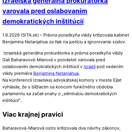
Izraelská generálna prokurátorka
varovala pred oslabovaním
demokratických inštitúcií
1.6.2026 (SITA.sk) – Právna poradkyňa vlády kritizovala kabinet
Benjamina Netanjahua za tlak na justíciu a ignorovanie súdov.
Izraelská generálna prokurátorka a právna poradkyňa vlády
Gali Baharavová-Miarová v pondelok varovala pred
oslabovaním demokratických inštitúcií v
Izraeli
pod vedením
vlády premiéra
Benjamina Netanjahua
.
Na konferencii Izraelskej advokátskej komory v meste Ejlat
vyhlásila, že s blížiacim sa koncom funkčného obdobia
parlamentu sa začali snahy o
„elimináciu demokratických
inštitúcií“
.
Viac krajnej pravici
Baharavová-Miarová ostro kritizovala dva návrhy zákonov,