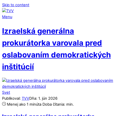
Skip to content
Menu
Izraelská generálna
prokurátorka varovala pred
oslabovaním demokratických
inštitúcií
Svet
Publikoval:
TVV
Dňa:
1
.
jún
2026
Menej ako 1 minúta
Doba čítania:
min.