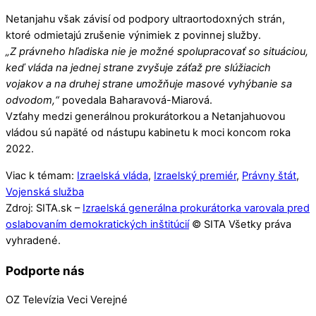
Netanjahu však závisí od podpory ultraortodoxných strán,
ktoré odmietajú zrušenie výnimiek z povinnej služby.
„Z právneho hľadiska nie je možné spolupracovať so situáciou,
keď vláda na jednej strane zvyšuje záťaž pre slúžiacich
vojakov a na druhej strane umožňuje masové vyhýbanie sa
odvodom,“
povedala Baharavová-Miarová.
Vzťahy medzi generálnou prokurátorkou a Netanjahuovou
vládou sú napäté od nástupu kabinetu k moci koncom roka
2022.
Viac k témam:
Izraelská vláda
,
Izraelský premiér
,
Právny štát
,
Vojenská služba
Zdroj: SITA.sk –
Izraelská generálna prokurátorka varovala pred
oslabovaním demokratických inštitúcií
© SITA Všetky práva
vyhradené.
Podporte nás
OZ Televízia Veci Verejné