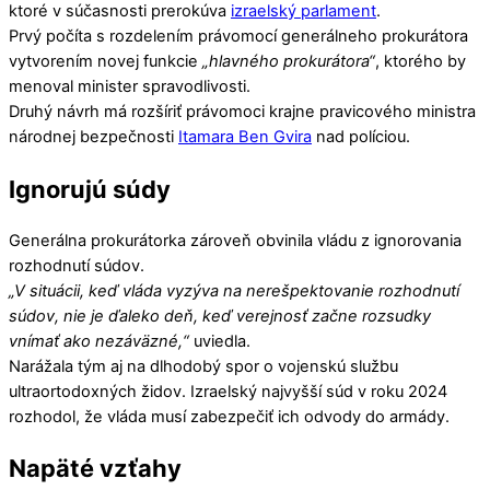
ktoré v súčasnosti prerokúva
izraelský parlament
.
Prvý počíta s rozdelením právomocí generálneho prokurátora
vytvorením novej funkcie
„hlavného prokurátora“
, ktorého by
menoval minister spravodlivosti.
Druhý návrh má rozšíriť právomoci krajne pravicového ministra
národnej bezpečnosti
Itamara Ben Gvira
nad políciou.
Ignorujú súdy
Generálna prokurátorka zároveň obvinila vládu z ignorovania
rozhodnutí súdov.
„V situácii, keď vláda vyzýva na nerešpektovanie rozhodnutí
súdov, nie je ďaleko deň, keď verejnosť začne rozsudky
vnímať ako nezáväzné,“
uviedla.
Narážala tým aj na dlhodobý spor o vojenskú službu
ultraortodoxných židov. Izraelský najvyšší súd v roku 2024
rozhodol, že vláda musí zabezpečiť ich odvody do armády.
Napäté vzťahy