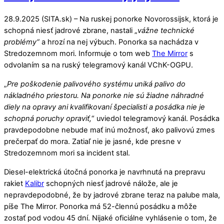
28.9.2025 (SITA.sk) – Na ruskej ponorke Novorossijsk, ktorá je
schopná niesť jadrové zbrane, nastali „
vážne technické
problémy“
a hrozí na nej výbuch. Ponorka sa nachádza v
Stredozemnom mori. Informuje o tom web
The Mirror
s
odvolaním sa na ruský telegramový kanál VChK-OGPU.
„
Pre poškodenie palivového systému uniká palivo do
nákladného priestoru. Na ponorke nie sú žiadne náhradné
diely na opravy ani kvalifikovaní špecialisti a posádka nie je
schopná poruchy opraviť,
“ uviedol telegramový kanál. Posádka
pravdepodobne nebude mať inú možnosť, ako palivovú zmes
prečerpať do mora. Zatiaľ nie je jasné, kde presne v
Stredozemnom mori sa incident stal.
Diesel-elektrická útočná ponorka je navrhnutá na prepravu
rakiet
Kalibr
schopných niesť jadrové nálože, ale je
nepravdepodobné, že by jadrové zbrane teraz na palube mala,
píše The Mirror. Ponorka má 52-člennú posádku a môže
zostať pod vodou 45 dní. Nijaké oficiálne vyhlásenie o tom, že