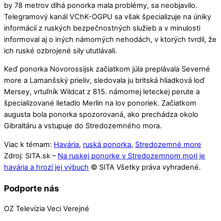
by 78 metrov dlhá ponorka mala problémy, sa neobjavilo.
Telegramový kanál VChK-OGPU sa však špecializuje na úniky
informácií z ruských bezpečnostných služieb a v minulosti
informoval aj o iných námorných nehodách, v ktorých tvrdil, že
ich ruské ozbrojené sily ututlávali.
Keď ponorka Novorossijsk začiatkom júla preplávala Severné
more a Lamanšský prieliv, sledovala ju britská hliadková loď
Mersey, vrtuľník Wildcat z 815. námornej leteckej perute a
špecializované lietadlo Merlin na lov ponoriek. Začiatkom
augusta bola ponorka spozorovaná, ako prechádza okolo
Gibraltáru a vstupuje do Stredozemného mora.
Viac k témam:
Havária
,
ruská ponorka
,
Stredozemné more
Zdroj: SITA.sk –
Na ruskej ponorke v Stredozemnom mori je
havária a hrozí jej výbuch
© SITA Všetky práva vyhradené.
Podporte nás
OZ Televízia Veci Verejné