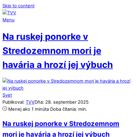
Skip to content
Menu
Na ruskej ponorke v
Stredozemnom mori je
havária a hrozí jej výbuch
Svet
Publikoval:
TVV
Dňa:
28
.
september
2025
Menej ako 1 minúta
Doba čítania:
min.
Na ruskej ponorke v Stredozemnom
mori je havária a hrozí jej výbuch