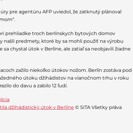
túry pre agentúru AFP uviedol, že zatknutý plánoval
izmom
“.
 pri prehliadke troch berlínskych bytových domov
y našli predmety, ktoré by sa mohli použiť na výrobu
 sa chystal útok v Berlíne, ale zatiaľ sa neobjavili žiadne
coch zažilo niekoľko útokov nožom. Berlín zostáva pod
ažedného útoku džihádistov na vianočnom trhu v roku
zilo do davu a zabilo 12 ľudí.
ícia
tila džihádistický útok v Berlíne
© SITA Všetky práva