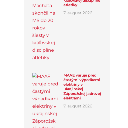
kráľovskej disciplíne
atletiky
7
.
august
2026
MAAE varuje pred
častými výpadkami
elektriny v
ukrajinskej
Záporožskej jadrovej
elektrárni
7
.
august
2026