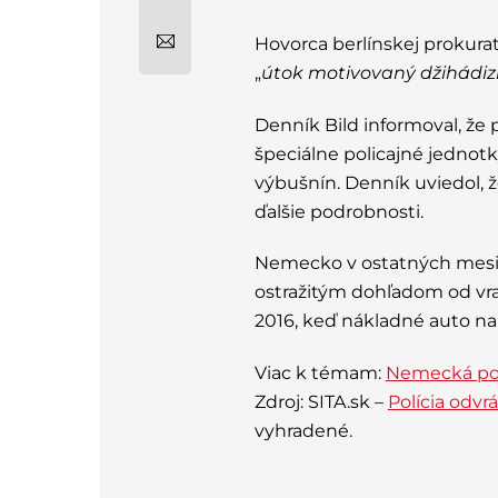
Hovorca berlínskej prokura
„
útok motivovaný džihád
Denník Bild informoval, že
špeciálne policajné jednotk
výbušnín. Denník uviedol, že
ďalšie podrobnosti.
Nemecko v ostatných mesia
ostražitým dohľadom od vr
2016, keď nákladné auto nara
Viac k témam:
Nemecká pol
Zdroj: SITA.sk –
Polícia odvrá
vyhradené.