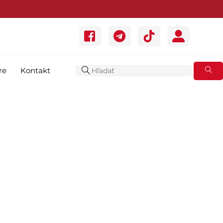
re
Kontakt
tok v Berlíne