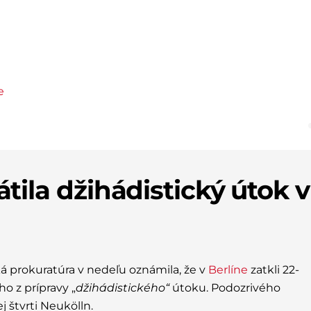
átila džihádistický útok v
ká prokuratúra v nedeľu oznámila, že v
Berlíne
zatkli 22-
o z prípravy „
džihádistického“
útoku. Podozrivého
j štvrti Neukölln.