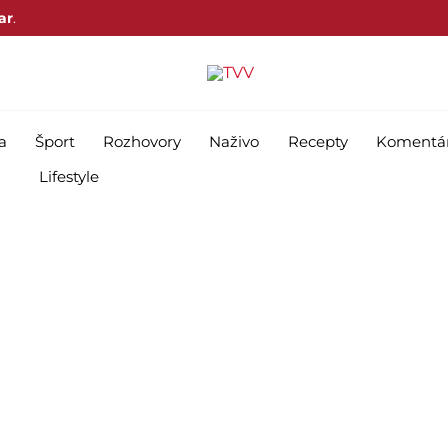
ar
.
a
Šport
Rozhovory
Naživo
Recepty
Komentá
Lifestyle
átila džihádistický ú