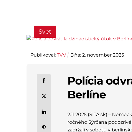
Svet
Publikoval:
TVV
Dňa:
2
.
november
2025
Polícia odvr
Berlíne
2.11.2025 (SITA.sk) – Nemec
ročného Sýrčana podozrivéh
zadržali v sobotu v berlínske