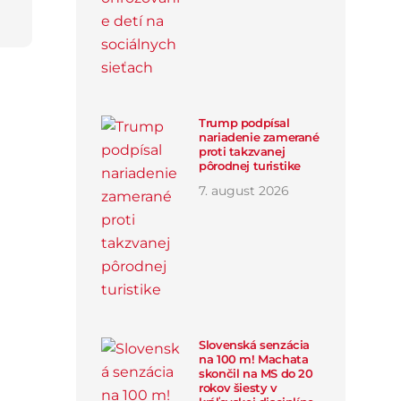
Trump podpísal
nariadenie zamerané
proti takzvanej
pôrodnej turistike
7
.
august
2026
Slovenská senzácia
na 100 m! Machata
skončil na MS do 20
rokov šiesty v