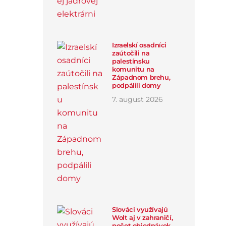
Izraelskí osadníci
zaútočili na
palestínsku
komunitu na
Západnom brehu,
podpálili domy
7
.
august
2026
Slováci využívajú
Wolt aj v zahraničí,
počet objednávok