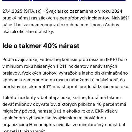
27.4.2025 (SITA.sk) – Švajčiarsko zaznamenalo v roku 2024
prudký nárast rasistických a xenofóbnych incidentov. Najväčší
nárast bol zaznamenaný v útokoch na moslimov a Arabov,
ukázali oficiálne štatistiky.
Ide o takmer 40% nárast
Podľa švajčiarskej Federálnej komisie proti rasizmu (EKR) bolo
v minulom roku hlásených 1 211 incidentov nenávistných
prejavov, fyzických útokov, vyhrážok a iného diskriminačného
správania zameraného na rasu a náboženskú príslušnosť, čo
predstavuje takmer 40% nárast oproti predchádzajúcemu roku.
Takéto incidenty v bohatej alpskej krajine, ktorá má takmer
deväť miliónov obyvateľov, z ktorých približne 40 percent má
migračný pôvod, narastajú už niekoľko rokov. EKR však v
spoločnom vyhlásení so švajčiarskou mimovládnou
organizáciou Humanrights uviedla, že minuloročný nárast bol
„obzvlášť významný“.