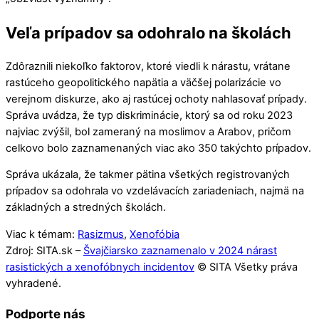
Veľa prípadov sa odohralo na školách
Zdôraznili niekoľko faktorov, ktoré viedli k nárastu, vrátane
rastúceho geopolitického napätia a väčšej polarizácie vo
verejnom diskurze, ako aj rastúcej ochoty nahlasovať prípady.
Správa uvádza, že typ diskriminácie, ktorý sa od roku 2023
najviac zvýšil, bol zameraný na moslimov a Arabov, pričom
celkovo bolo zaznamenaných viac ako 350 takýchto prípadov.
Správa ukázala, že takmer pätina všetkých registrovaných
prípadov sa odohrala vo vzdelávacích zariadeniach, najmä na
základných a stredných školách.
Viac k témam:
Rasizmus
,
Xenofóbia
Zdroj: SITA.sk –
Švajčiarsko zaznamenalo v 2024 nárast
rasistických a xenofóbnych incidentov
© SITA Všetky práva
vyhradené.
Podporte nás