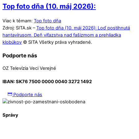
Top foto dňa (10. máj 2026):
Viac k témam:
Top foto dňa
Zdroj: SITA.sk –
Top foto dňa (10. máj 2026): Loď postihnutá
hantavírusom, Deň víťazstva nad fašizmom a prehliadka
klobúkov
© SITA Všetky práva vyhradené.
Podporte nás
OZ Televízia Veci Verejné
IBAN:
SK76 7500 0000 0040 3272 1492
Podporte nás
Správy