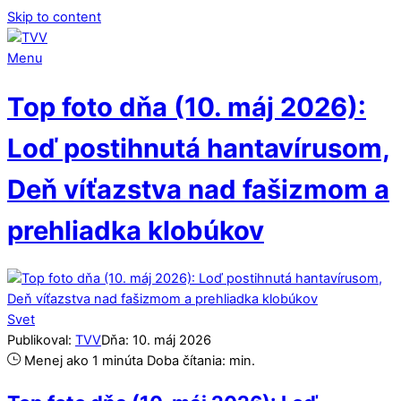
Skip to content
Menu
Top foto dňa (10. máj 2026):
Loď postihnutá hantavírusom,
Deň víťazstva nad fašizmom a
prehliadka klobúkov
Svet
Publikoval:
TVV
Dňa:
10
.
máj
2026
Menej ako 1 minúta
Doba čítania:
min.