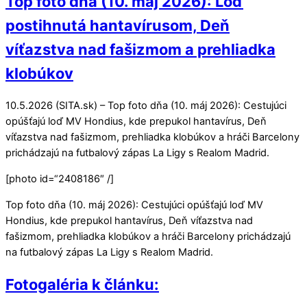
Top foto dňa (10. máj 2026): Loď
postihnutá hantavírusom, Deň
víťazstva nad fašizmom a prehliadka
klobúkov
10.5.2026 (SITA.sk) – Top foto dňa (10. máj 2026): Cestujúci
opúšťajú loď MV Hondius, kde prepukol hantavírus, Deň
víťazstva nad fašizmom, prehliadka klobúkov a hráči Barcelony
prichádzajú na futbalový zápas La Ligy s Realom Madrid.
[photo id=“2408186″ /]
Top foto dňa (10. máj 2026): Cestujúci opúšťajú loď MV
Hondius, kde prepukol hantavírus, Deň víťazstva nad
fašizmom, prehliadka klobúkov a hráči Barcelony prichádzajú
na futbalový zápas La Ligy s Realom Madrid.
Fotogaléria k článku: