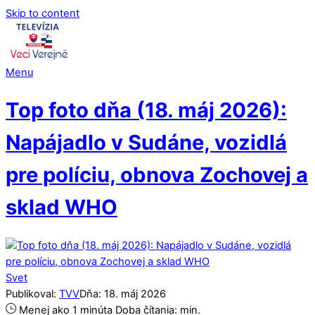
Skip to content
Menu
Top foto dňa (18. máj 2026):
Napájadlo v Sudáne, vozidlá
pre políciu, obnova Zochovej a
sklad WHO
Svet
Publikoval:
TVV
Dňa:
18
.
máj
2026
Menej ako 1 minúta
Doba čítania:
min.