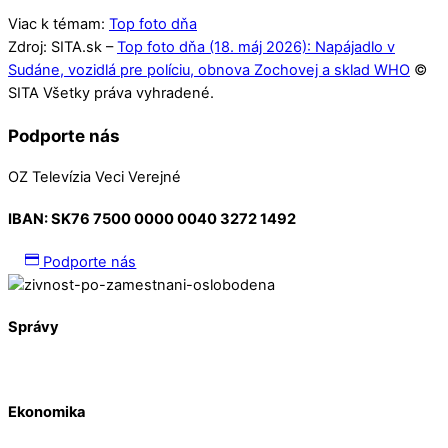
Viac k témam:
Top foto dňa
Zdroj: SITA.sk –
Top foto dňa (18. máj 2026): Napájadlo v
Sudáne, vozidlá pre políciu, obnova Zochovej a sklad WHO
©
SITA Všetky práva vyhradené.
Podporte nás
OZ Televízia Veci Verejné
IBAN:
SK76 7500 0000 0040 3272 1492
Podporte nás
Správy
Ekonomika