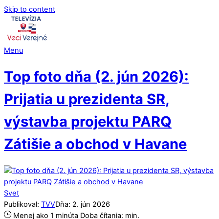
Skip to content
Menu
Top foto dňa (2. jún 2026):
Prijatia u prezidenta SR,
výstavba projektu PARQ
Zátišie a obchod v Havane
Svet
Publikoval:
TVV
Dňa:
2
.
jún
2026
Menej ako 1 minúta
Doba čítania:
min.