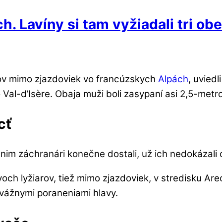
 Lavíny si tam vyžiadali tri obe
arov mimo zjazdoviek vo francúzskych
Alpách
, uviedl
vo Val-d’Isère. Obaja muži boli zasypaní asi 2,5-me
cť
 nim záchranári konečne dostali, už ich nedokázali o
dvoch lyžiarov, tiež mimo zjazdoviek, v stredisku A
s vážnymi poraneniami hlavy.