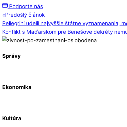
Podporte nás
«
Predošlý článok
Pellegrini udelil najvyššie štátne vyznamenania, 
Konflikt s Maďarskom pre Benešove dekréty nemus
Správy
Ekonomika
Kultúra