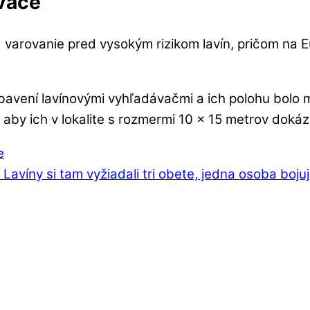
ávače
varovanie pred vysokým rizikom lavín, pričom na Eur
i vybavení lavínovými vyhľadávačmi a ich polohu bol
by ich v lokalite s rozmermi 10 x 15 metrov dokázal
e
avíny si tam vyžiadali tri obete, jedna osoba bojuj