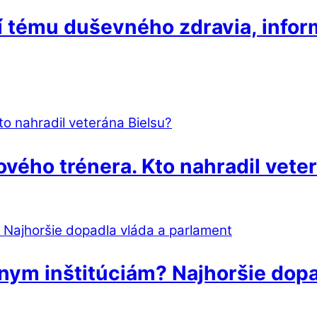
rí tému duševného zdravia, info
vého trénera. Kto nahradil vete
tnym inštitúciám? Najhoršie dopa