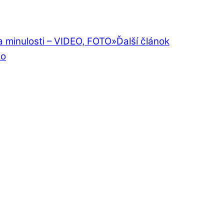
ia minulosti – VIDEO, FOTO
»
Ďalší článok
ko