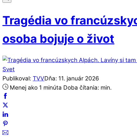
Tragédia vo francúzskych
osoba bojuje o život
Svet
Publikoval:
TVV
Dňa:
11
.
január
2026
Menej ako 1 minúta
Doba čítania:
min.