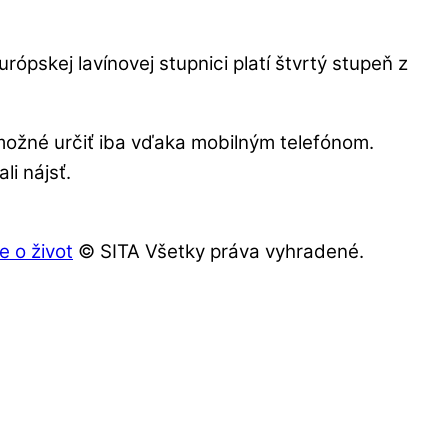
ópskej lavínovej stupnici platí štvrtý stupeň z
o možné určiť iba vďaka mobilným telefónom.
i nájsť.
e o život
© SITA Všetky práva vyhradené.