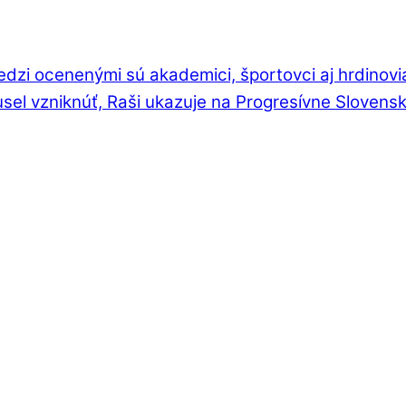
medzi ocenenými sú akademici, športovci aj hrdinov
el vzniknúť, Raši ukazuje na Progresívne Slovens