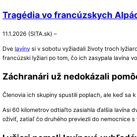
Tragédia vo francúzskych Alpách.
11.1.2026 (SITA.sk) –
Dve
lavíny
si v sobotu vyžiadali životy troch lyži
francúzski lyžiari po tom, čo ich zasypala lavína 
Záchranári už nedokázali pomô
Členovia ich skupiny spustili poplach, ale keď sa k
Asi 60 kilometrov odtiaľto zasiahla ďalšia lavína 
oživiť, zatiaľ čo druhého previezli do nemocnice 