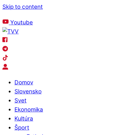
Skip to content
Piatok
, 7. August 2026.
Meniny má
Štefánia
, zajtra
Oskar
.
Youtube
Domov
Slovensko
Svet
Ekonomika
Kultúra
Šport