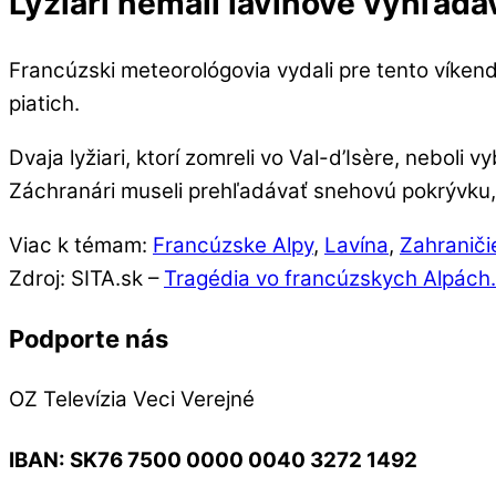
Lyžiari nemali lavínové vyhľad
Francúzski meteorológovia vydali pre tento víkend 
piatich.
Dvaja lyžiari, ktorí zomreli vo Val-d’Isère, nebol
Záchranári museli prehľadávať snehovú pokrývku, a
Viac k témam:
Francúzske Alpy
,
Lavína
,
Zahraniči
Zdroj: SITA.sk –
Tragédia vo francúzskych Alpách. L
Podporte nás
OZ Televízia Veci Verejné
IBAN:
SK76 7500 0000 0040 3272 1492