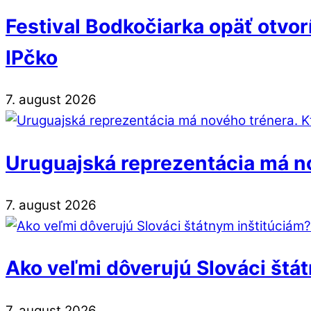
Festival Bodkočiarka opäť otvo
IPčko
7
.
august
2026
Uruguajská reprezentácia má no
7
.
august
2026
Ako veľmi dôverujú Slováci štá
7
.
august
2026