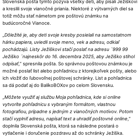
Slovenská pošta týmto pozýva všetky deti, aby písali Ježiškovi
a kreslili svoje vianočné priania. Niektoré z výtvarných diel sa
totiž môžu stať námetom pre poštovú známku na
budúcoročné Vianoce.
„
Dôležité je, aby deti svoje kresby posielali na samostatnom
hárku papiera, uviedli svoje meno, vek a adresu, odkiaľ
pochádzajú. Listy Ježiškovi stačí poslať na adresu ´999 99
Ježiško ´najneskôr do 16. decembra 2025, aby Ježiško stihol
odpísať
,“ spresnila pošta. So správnou poštovou známkou je
možné poslať list alebo pohľadnicu z ktorejkoľvek pošty, alebo
ich vložiť do ľubovoľnej poštovej schránky. List a pohľadnica
sa dá podať aj do BalíkoBOXov po celom Slovensku.
„
Môžete využiť aj službu Moja pohľadnica, kde si online
vytvoríte pohľadnicu s vybraným formátom, vlastnou
fotografiou, prípadne s jedným z vianočných motívov. Potom
stačí vyplniť adresu, napísať text a uhradiť poštovné online
,“
doplnila Slovenská pošta, ktorá sa následne postará o
vytlačenie i doručenie pozdravu až do schránky Ježiška.