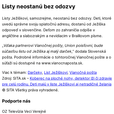
Listy neostanú bez odozvy
Listy Ježiškovi, samozrejme, neostanú bez odozvy. Deti, ktoré
uvedú správne svoju spiatočnú adresu, dostanú od Ježiška
odpoveď v slovenčine. Deťom zo zahraničia odpíše v
angličtine a slabozrakým a nevidiacim v Braillovom písme.
„
Vďaka partnerovi Vianočnej pošty, Union poisťovni, bude
súčasťou listu od Ježiška aj malý darček
,“ dodala Slovenská
pošta. Podrobné informácie o tohtoročnej Vianočnej pošte a o
súťaži sú dostupné na www.vianocnaposta.sk.
Viac k témam:
Darčeky
,
List Ježiškovi
,
Vianočná pošta
Zdroj: SITA.sk –
Koberec na ploché nohy, detektor lži či zdravie
pre celú rodinu. Deti majú v liste Ježiškovi aj netradičné želania
© SITA Všetky práva vyhradené.
Podporte nás
OZ Televízia Veci Verejné