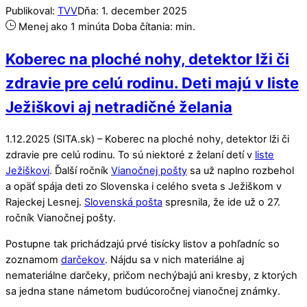
Publikoval:
TVV
Dňa:
1
.
december
2025
Menej ako 1 minúta
Doba čítania:
min.
Koberec na ploché nohy, detektor lži či
zdravie pre celú rodinu. Deti majú v liste
Ježiškovi aj netradičné želania
1.12.2025 (SITA.sk) – Koberec na ploché nohy, detektor lži či
zdravie pre celú rodinu. To sú niektoré z želaní detí v
liste
Ježiškovi
. Ďalší ročník
Vianočnej pošty
sa už naplno rozbehol
a opäť spája deti zo Slovenska i celého sveta s Ježiškom v
Rajeckej Lesnej.
Slovenská pošta
spresnila, že ide už o 27.
ročník Vianočnej pošty.
Postupne tak prichádzajú prvé tisícky listov a pohľadníc so
zoznamom
darčekov
. Nájdu sa v nich materiálne aj
nemateriálne darčeky, pričom nechýbajú ani kresby, z ktorých
sa jedna stane námetom budúcoročnej vianočnej známky.