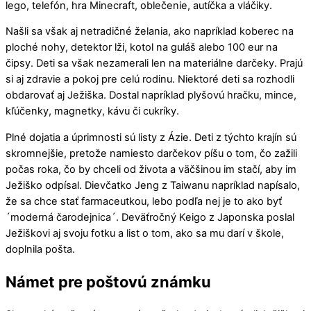
lego, telefón, hra Minecraft, oblečenie, autíčka a vláčiky.
Našli sa však aj netradičné želania, ako napríklad koberec na
ploché nohy, detektor lži, kotol na guláš alebo 100 eur na
čipsy. Deti sa však nezamerali len na materiálne darčeky. Prajú
si aj zdravie a pokoj pre celú rodinu. Niektoré deti sa rozhodli
obdarovať aj Ježiška. Dostal napríklad plyšovú hračku, mince,
kľúčenky, magnetky, kávu či cukríky.
Plné dojatia a úprimnosti sú listy z Ázie. Deti z týchto krajín sú
skromnejšie, pretože namiesto darčekov píšu o tom, čo zažili
počas roka, čo by chceli od života a väčšinou im stačí, aby im
Ježiško odpísal. Dievčatko Jeng z Taiwanu napríklad napísalo,
že sa chce stať farmaceutkou, lebo podľa nej je to ako byť
´moderná čarodejnica´. Deväťročný Keigo z Japonska poslal
Ježiškovi aj svoju fotku a list o tom, ako sa mu darí v škole,
doplnila pošta.
Námet pre poštovú známku