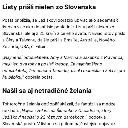
Listy prišli nielen zo Slovenska
Pošta priblížila, že Ježiškovi dorazilo už viac ako sedemtisíc
listov a viac ako desaťtisíc pohľadníc. Listy prišli nielen zo
Slovenska, ale aj z 25 krajín z celého sveta. Najviac listov prišlo
z Číny a Taiwanu, ďalšie prišli z Brazílie, Austrálie, Nového
Zélandu, USA, či Filipín.
„
Najmenší odosielatelia, Amy z Martina a Jakubko z Pravenca,
majú len dva roky a poslali kresby. Za najmladšieho
odosielateľa, 7-mesačnú Tamarku, písala mamička a želá si pre
ňu bábiku
,“ doplnila pošta.
Našli sa aj netradičné želania
Tohtoročné želania detí opäť ukázali, že fantázii sa medze
nekladú. „
Najviac želaní má Šimonko z Oščadnice, ktorý
Ježiškovi napísal o 22 rôznych darčekoch
,“ podotkla
Slovenská pošta. V listoch sa pritom najčastejšie objavuje