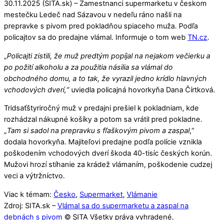
30.11.2025 (SITA.sk) – Zamestnanci supermarketu v českom
mestečku Ledeč nad Sázavou v nedeľu ráno našli na
prepravke s pivom pred pokladňou spiaceho muža. Podľa
policajtov sa do predajne vlámal. Informuje o tom web
TN.cz
.
„
Policajti zistili, že muž predtým popíjal na nejakom večierku a
po požití alkoholu a za použitia násilia sa vlámal do
obchodného domu, a to tak, že vyrazil jedno krídlo hlavných
vchodových dverí,“
uviedla policajná hovorkyňa Dana Čírtková.
Tridsaťštyriročný muž v predajni prešiel k pokladniam, kde
rozhádzal nákupné košíky a potom sa vrátil pred pokladne.
„
Tam si sadol na prepravku s fľaškovým pivom a zaspal
,“
dodala hovorkyňa. Majiteľovi predajne podľa polície vznikla
poškodením vchodových dverí škoda 40-tisíc českých korún.
Mužovi hrozí stíhanie za krádež vlámaním, poškodenie cudzej
veci a výtržníctvo.
Viac k témam:
Česko
,
Supermarket
,
Vlámanie
Zdroj: SITA.sk –
Vlámal sa do supermarketu a zaspal na
debnách s pivom
© SITA Všetky práva vyhradené.